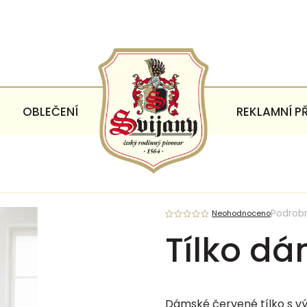
OBLEČENÍ
REKLAMNÍ P
Podrob
Neohodnoceno
Tílko d
Dámské červené tílko s výš