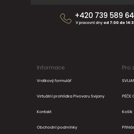
Z
á
+420 739 589 6
p
a
V pracovní dny
od 7:00 do 14:
t
í
Informace
Pro 
Vratkový formulář
SVIJA
Virtuální prohlídka Pivovaru Svijany
PÉČE 
Kontakt
Košík
Obchodní podmínky
Přihlás