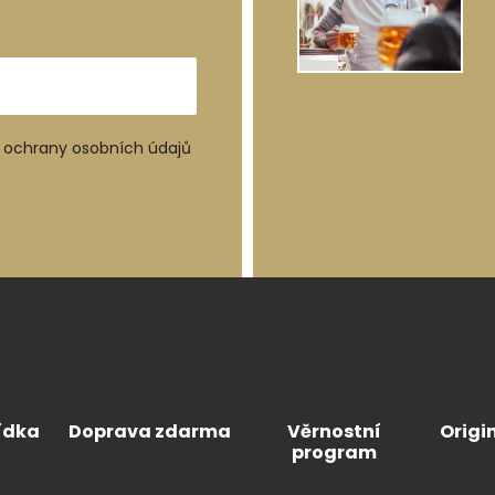
ochrany osobních údajů
ídka
Doprava zdarma
Věrnostní
Origi
program