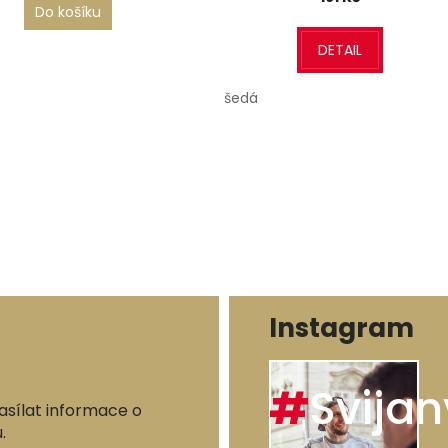
Do košíku
DETAIL
šedá
Instagram
#
Svijan
asílat informace o
.