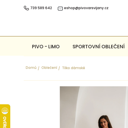
Přejít
na
739 589 642
eshop@pivovarsvijany.cz
obsah
PIVO - LIMO
SPORTOVNÍ OBLEČENÍ
Domů
Oblečení
Tílko dámské