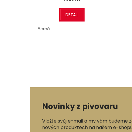
DETAIL
černá
Novinky z pivovaru
Vložte svůj e-mail a my vám budeme z
nových produktech na našem e-shopu