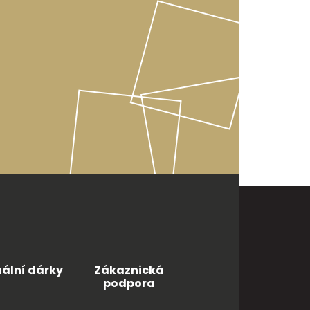
nální dárky
Zákaznická
podpora