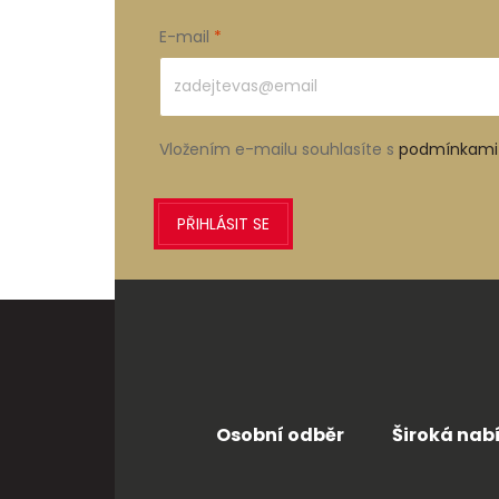
E-mail
Vložením e-mailu souhlasíte s
podmínkami 
PŘIHLÁSIT SE
Osobní odběr
Široká nab