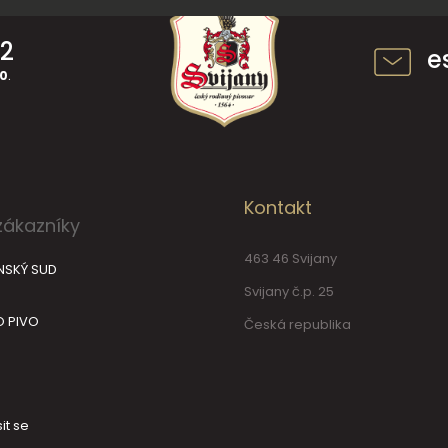
42
e
30
.
Kontakt
zákazníky
463 46 Svijany
NSKÝ SUD
Svijany č.p. 25
O PIVO
Česká republika
it se