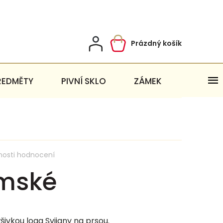
Prázdný košík
Nákupní
košík
ŘEDMĚTY
PIVNÍ SKLO
ZÁMEK
nosti hodnocení
ámské
ivkou loga Svijany na prsou.