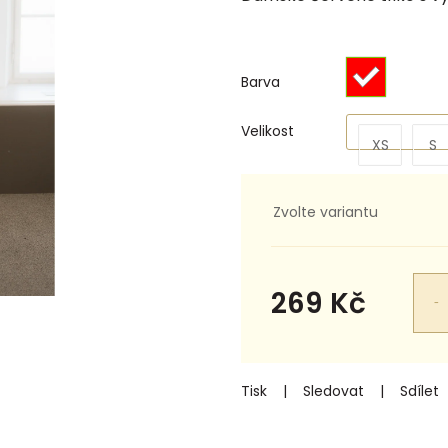
Barva
Velikost
XS
S
Zvolte variantu
269 Kč
Měrná
cena:
Tisk
Sledovat
Sdílet