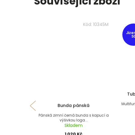
Související zboží
Kód:
10345M
Jize
5
Tub
Multifu
Bunda pánská
Pánská zimní černá bunda s kapucí a
výšivkou loga...
Skladem
1 020 Kč