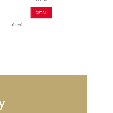
DETAIL
DETA
černá
bílá
y