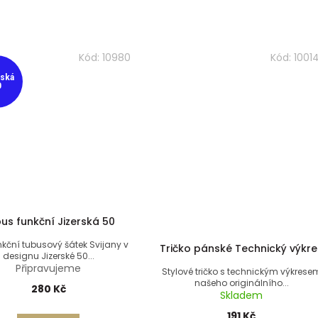
Kód:
10980
Kód:
1001
rská
0
us funkční Jizerská 50
nkční tubusový šátek Svijany v
Tričko pánské Technický výkre
designu Jizerské 50...
Připravujeme
Stylové tričko s technickým výkrese
našeho originálního...
280 Kč
Skladem
191 Kč