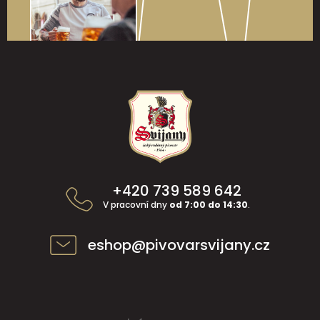
Z
á
p
a
t
í
+420 739 589 642
V pracovní dny
od 7:00 do 14:30
.
eshop@pivovarsvijany.cz