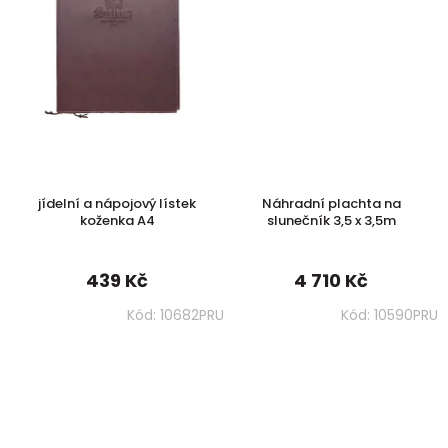
jídelní a nápojový lístek
Náhradní plachta na
koženka A4
slunečník 3,5 x 3,5m
439 Kč
4 710 Kč
Kód:
10682PRU
Kód:
10590PRU