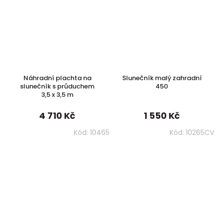
Náhradní plachta na
Slunečník malý zahradní
slunečník s průduchem
450
3,5 x 3,5 m
4 710 Kč
1 550 Kč
Kód:
10465
Kód:
10265CV