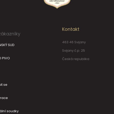
Kontakt
zákazníky
463 46 Svijany
NSKÝ SUD
Svijany č.p. 25
O PIVO
Česká republika
it se
trace
ální soudky