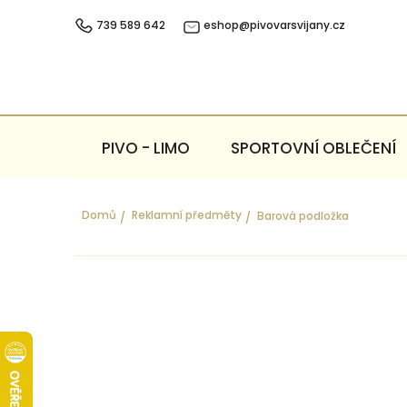
Přejít
na
739 589 642
eshop@pivovarsvijany.cz
obsah
PIVO - LIMO
SPORTOVNÍ OBLEČENÍ
Domů
Reklamní předměty
Barová podložka