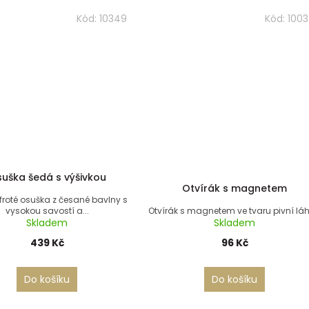
Kód:
10349
Kód:
100
uška šedá s výšivkou
Otvírák s magnetem
 froté osuška z česané bavlny s
vysokou savostí a...
Otvírák s magnetem ve tvaru pivní láh
Skladem
Skladem
439 Kč
96 Kč
Do košíku
Do košíku