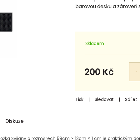
barovou desku a zároveň s
Skladem
200 Kč
Měrná
cena:
Tisk
Sledovat
Sdílet
Diskuze
dložka Svijany o rozměrech 59cm × 13cm × 1 cm je praktickým d