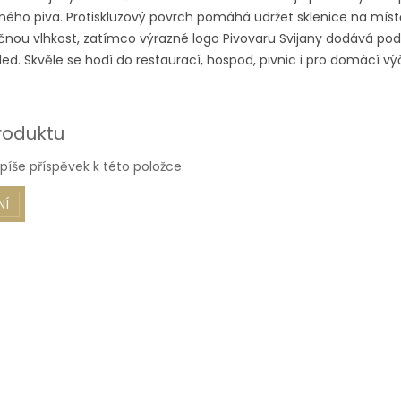
ného piva. Protiskluzový povrch pomáhá udržet sklenice na míst
nou vlhkost, zatímco výrazné logo Pivovaru Svijany dodává pod
led. Skvěle se hodí do restaurací, hospod, pivnic i pro domácí vý
roduktu
píše příspěvek k této položce.
NÍ