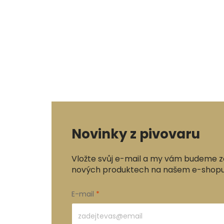
Novinky z pivovaru
Vložte svůj e-mail a my vám budeme z
nových produktech na našem e-shopu
E-mail