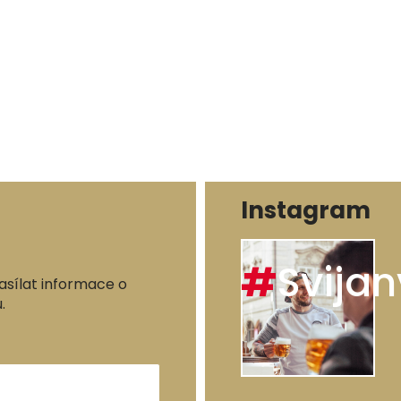
Instagram
#
Svijan
asílat informace o
.