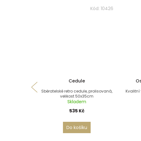
Kód:
10426
Cedule
Os
Sběratelské retro cedule, prolisovaná,
Kvalitní
velikost 50x35cm
Skladem
535 Kč
Do košíku