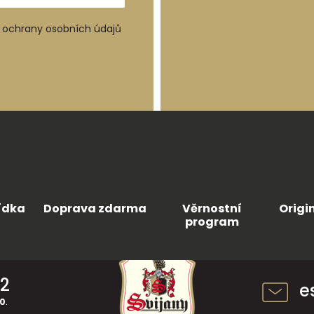
ochrany osobních údajů
ídka
Doprava zdarma
Věrnostní
Origi
program
42
e
30
.