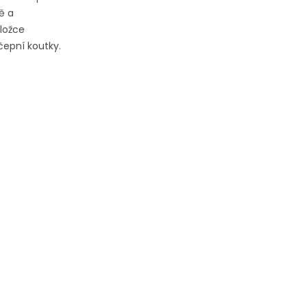
ě a
ložce
čepní koutky.