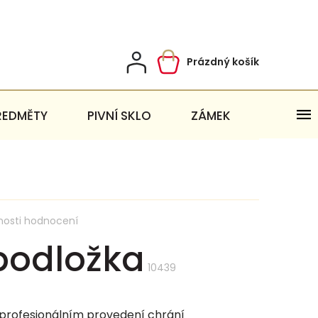
Prázdný košík
Nákupní
košík
ŘEDMĚTY
PIVNÍ SKLO
ZÁMEK
nosti hodnocení
podložka
10439
 profesionálním provedení chrání