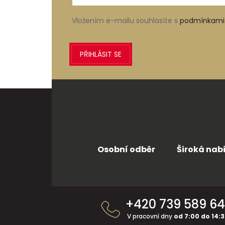
Vložením e-mailu souhlasíte s
podmínkami 
PŘIHLÁSIT SE
Osobní odběr
Široká nab
Z
á
+420 739 589 6
p
a
V pracovní dny
od 7:00 do 14: