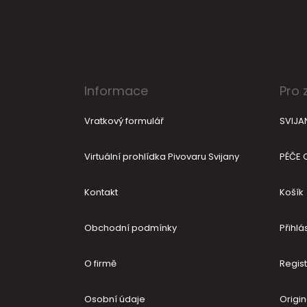
t
í
Informace
Pro 
Vratkový formulář
SVIJA
Virtuální prohlídka Pivovaru Svijany
PÉČE 
Kontakt
Košík
Obchodní podmínky
Přihlás
O firmě
Regis
Osobní údaje
Origin