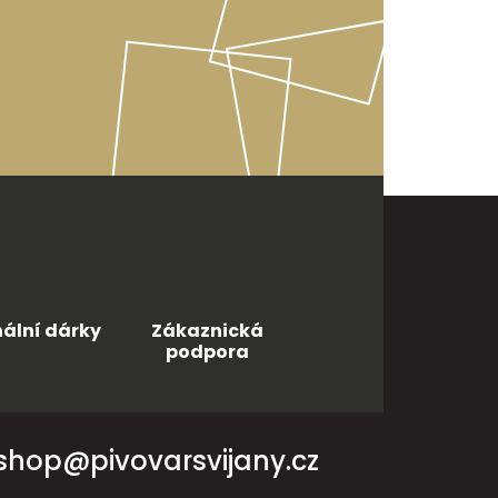
nální dárky
Zákaznická
podpora
shop@pivovarsvijany.cz