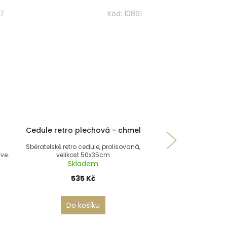
37
Kód:
10891
Cedule retro plechová - chmel
Batoh rolov
Sběratelské retro cedule, prolisovaná,
ve.
velikost 50x35cm
Stylový rolovací batoh
Skladem
Skla
535 Kč
569 
Do košíku
Do koš