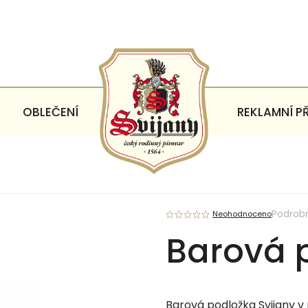
OBLEČENÍ
REKLAMNÍ P
Podrob
Neohodnoceno
Barová 
Barová podložka Svijany v