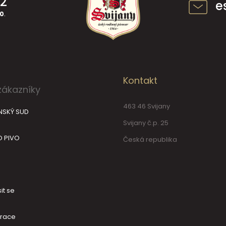
42
e
30
.
Kontakt
zákazníky
463 46 Svijany
NSKÝ SUD
Svijany č.p. 25
O PIVO
Česká republika
it se
trace