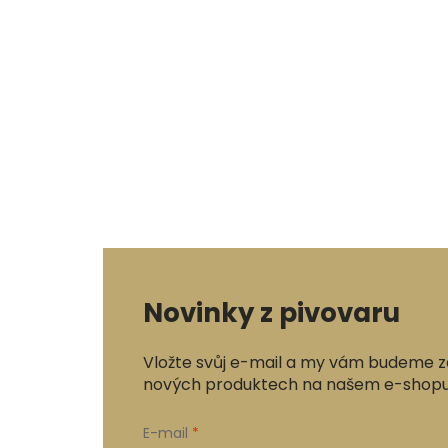
Novinky z pivovaru
Vložte svůj e-mail a my vám budeme z
nových produktech na našem e-shopu
E-mail