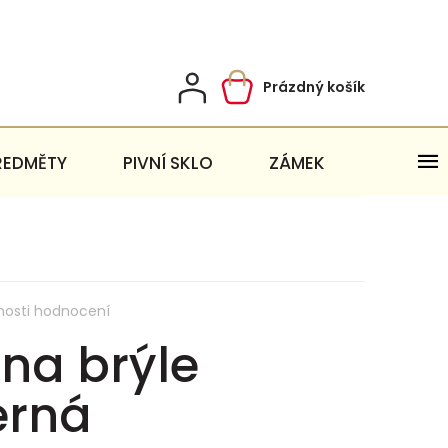
Prázdný košík
Nákupní
košík
ŘEDMĚTY
PIVNÍ SKLO
ZÁMEK
nosti hodnocení
na brýle
erná