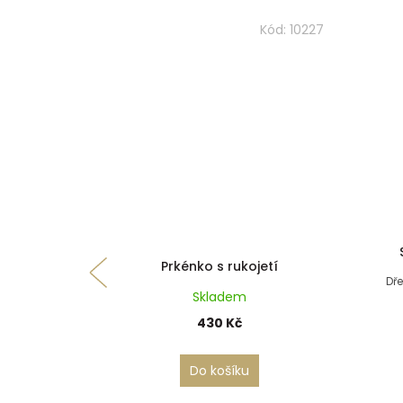
Kód:
10227
Prkénko s rukojetí
Dře
Skladem
430 Kč
Do košíku