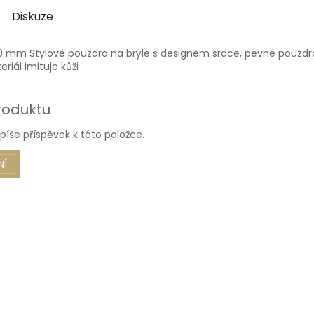
Diskuze
 40 mm Stylové pouzdro na brýle s designem srdce, pevné pouzd
riál imituje kůži
roduktu
píše příspěvek k této položce.
NÍ