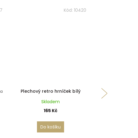
7
Kód:
10420
Klíče
Plechový retro hrníček bílý
 a
Klíčenka na krk s
Skladem
Skla
165 Kč
30 K
Do košíku
Do koš