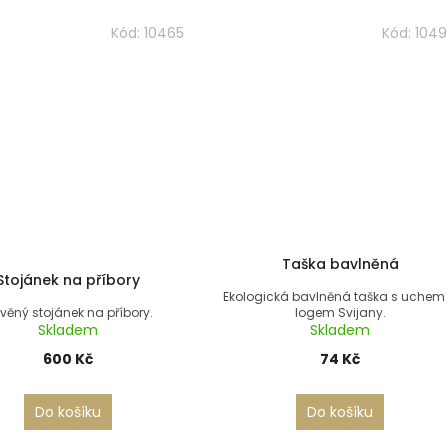
Kód:
10465
Kód:
1049
Taška bavlněná
Stojánek na příbory
Ekologická bavlněná taška s uchem
věný stojánek na příbory.
logem Svijany.
Skladem
Skladem
600 Kč
74 Kč
Do košíku
Do košíku