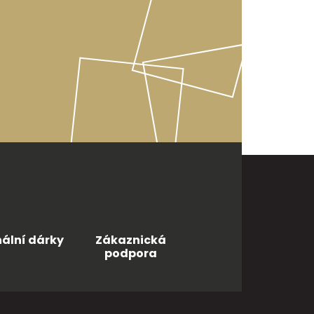
nální dárky
Zákaznická
podpora