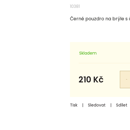
10381
Černé pouzdro na brýle s
Skladem
210 Kč
Měrná
cena:
Tisk
Sledovat
Sdílet