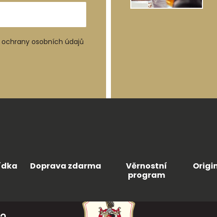
ochrany osobních údajů
ídka
Doprava zdarma
Věrnostní
Origi
program