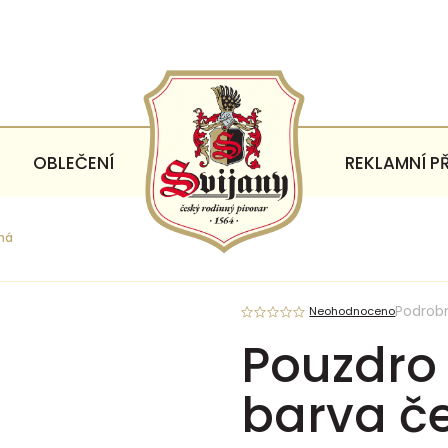
OBLEČENÍ
REKLAMNÍ P
rná
Podrob
Neohodnoceno
Pouzdro 
barva č