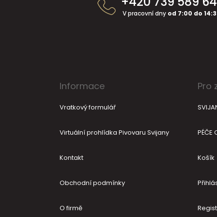
+420 739 589 6
p
a
V pracovní dny
od 7:00 do 14:
t
í
Informace
Pro 
Vratkový formulář
SVIJA
Virtuální prohlídka Pivovaru Svijany
PÉČE 
Kontakt
Košík
Obchodní podmínky
Přihlás
O firmě
Regis