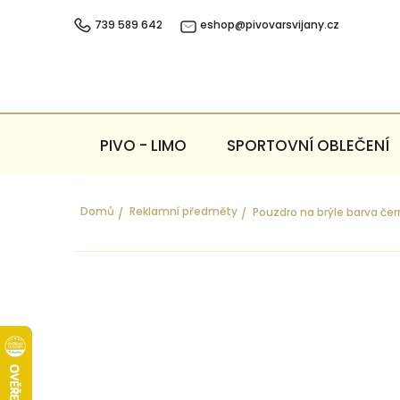
Přejít
na
739 589 642
eshop@pivovarsvijany.cz
obsah
PIVO - LIMO
SPORTOVNÍ OBLEČENÍ
Domů
Reklamní předměty
Pouzdro na brýle barva če