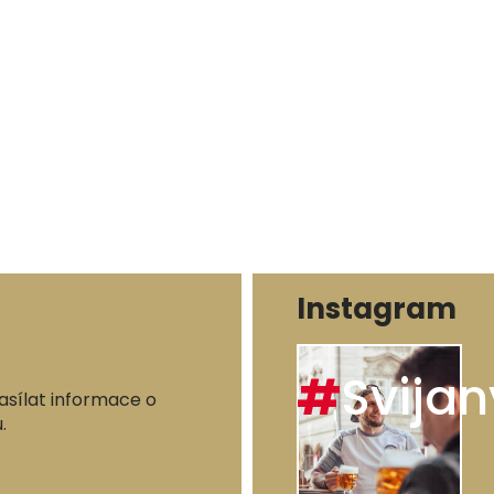
Instagram
#
Svijan
asílat informace o
.