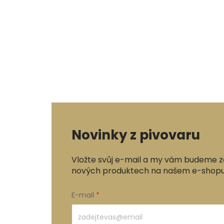
Novinky z pivovaru
Vložte svůj e-mail a my vám budeme z
nových produktech na našem e-shopu
E-mail