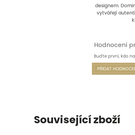
designem. Domina
vytvářejí auten
k
Hodnocení p
Buďte první, kdo na
PŘIDAT HODNOCE
Související zboží