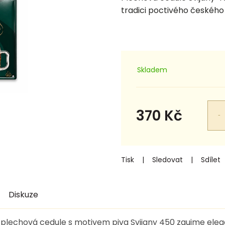
tradici poctivého českého 
Skladem
370 Kč
Měrná
cena:
Tisk
Sledovat
Sdílet
Diskuze
 plechová cedule s motivem piva Svijany 450 zaujme ele