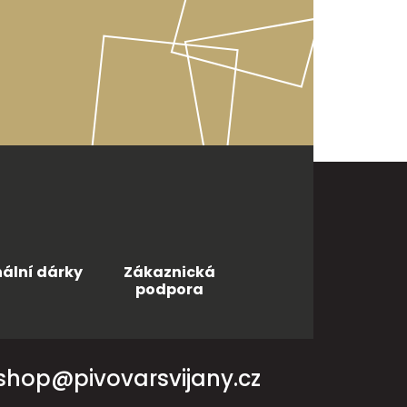
nální dárky
Zákaznická
podpora
shop@pivovarsvijany.cz