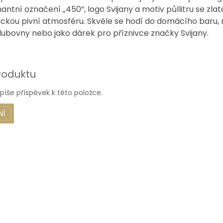
ntní označení „450“, logo Svijany a motiv půllitru se zl
tickou pivní atmosféru. Skvěle se hodí do domácího baru, 
lubovny nebo jako dárek pro příznivce značky Svijany.
roduktu
píše příspěvek k této položce.
NÍ