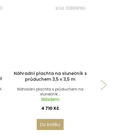
0
Kód:
10866PRU
Náhradní plachta na slunečník s
l
Autošk
průduchem 3,5 x 3,5 m
,
Autoškrabka na čiště
Náhradní plachta s průduchem na
od sněhu s g
slunečník...
Skla
Skladem
21 K
4 710 Kč
Do koš
Do košíku