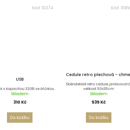
Kód:
10374
Kód:
1089
Cedule retro plechová - chme
USB
Sběratelské retro cedule, prolisovaná
sk s kapacitou 32GB se šňůrkou
velikost 50x35cm
Skladem
Skladem
310 Kč
535 Kč
Do košíku
Do košíku