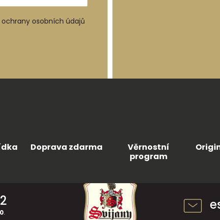
ochrany osobních údajů
ídka
Doprava zdarma
Věrnostní
Origi
program
42
e
30
.