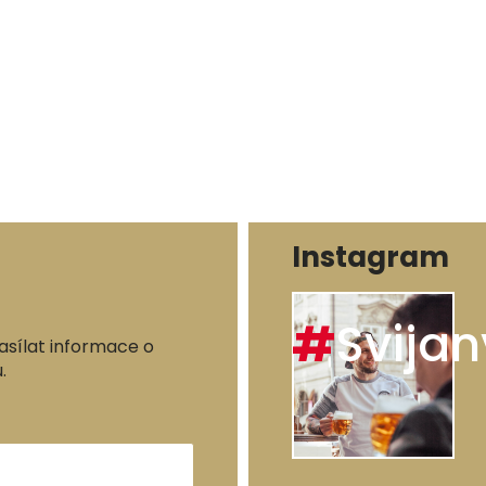
Instagram
#
Svijan
asílat informace o
.