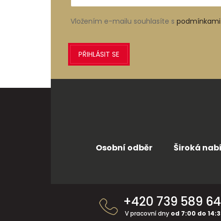
Vložením e-mailu souhlasíte s
podmínkami 
PŘIHLÁSIT SE
Osobní odběr
Široká nab
Z
á
+420 739 589 6
p
a
V pracovní dny
od 7:00 do 14: