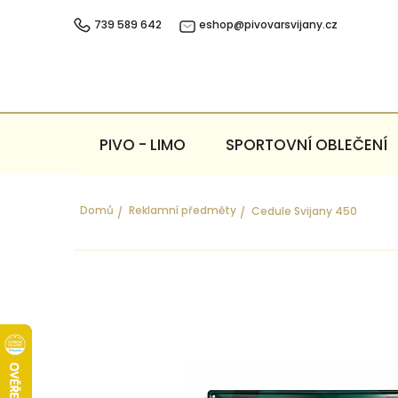
Přejít
na
739 589 642
eshop@pivovarsvijany.cz
obsah
PIVO - LIMO
SPORTOVNÍ OBLEČENÍ
Domů
Reklamní předměty
Cedule Svijany 450