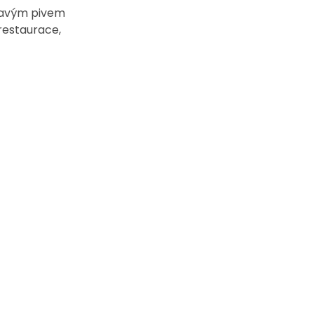
atavým pivem
restaurace,