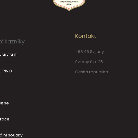
Kontakt
zákazníky
463 46 Svijany
NSKÝ SUD
Svijany č.p. 25
O PIVO
Česká republika
it se
trace
ální soudky