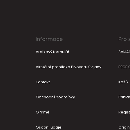
t
í
Informace
Pro 
Vratkový formulář
SVIJA
Virtuální prohlídka Pivovaru Svijany
PÉČE 
Kontakt
Košík
Obchodní podmínky
Přihlás
O firmě
Regis
Osobní údaje
Origin