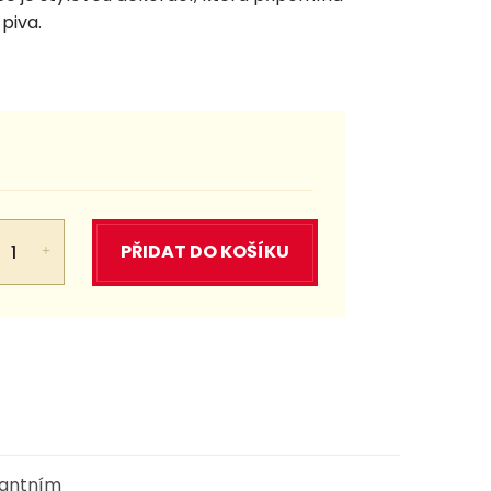
piva.
PŘIDAT DO KOŠÍKU
gantním