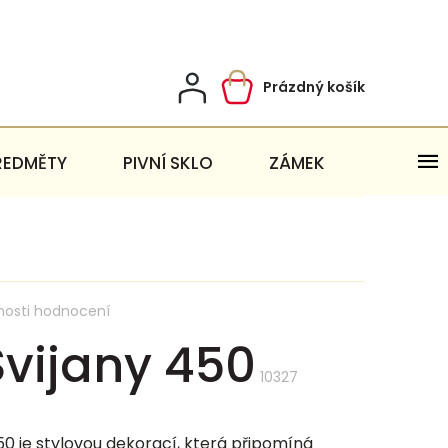
Prázdný košík
Nákupní
košík
ŘEDMĚTY
PIVNÍ SKLO
ZÁMEK
nosti hodnocení
vijany 450
10327
50 je stylovou dekorací, která připomíná