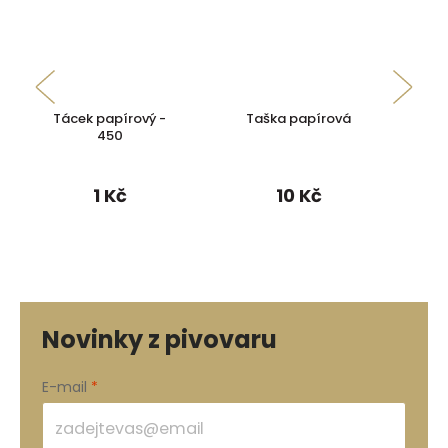
Tácek papírový -
Taška papírová
Pr
450
1 Kč
10 Kč
Novinky z pivovaru
E-mail