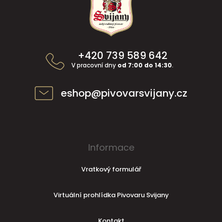
á
p
a
t
í
+420 739 589 642
V pracovní dny
od 7:00 do 14:30
.
eshop@pivovarsvijany.cz
Informace
Vratkový formulář
Virtuální prohlídka Pivovaru Svijany
Kontakt