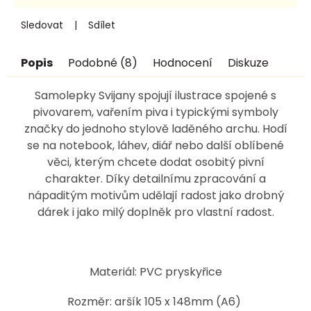
Sledovat
Sdílet
Popis
Podobné (8)
Hodnocení
Diskuze
Samolepky Svijany spojují ilustrace spojené s
pivovarem, vařením piva i typickými symboly
značky do jednoho stylově laděného archu. Hodí
se na notebook, láhev, diář nebo další oblíbené
věci, kterým chcete dodat osobitý pivní
charakter. Díky detailnímu zpracování a
nápaditým motivům udělají radost jako drobný
dárek i jako milý doplněk pro vlastní radost.
Materiál: PVC pryskyřice
Rozměr: aršík 105 x 148mm (A6)