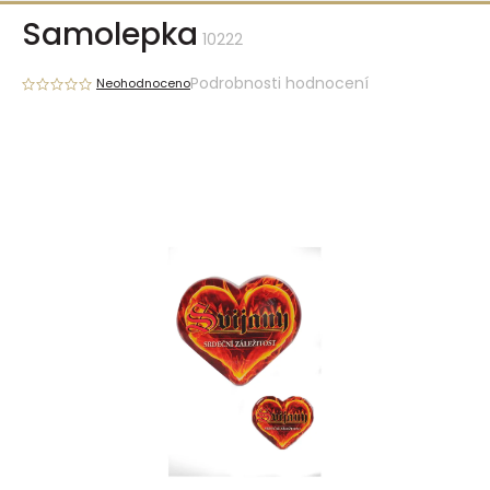
Přejít
Samolepka
na
10222
obsah
Podrobnosti hodnocení
Neohodnoceno