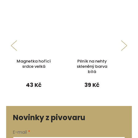
Magnetka hořící
Pilník na nehty
Tá
srdce velká
skleněný barva
bílá
43 Kč
39 Kč
Novinky z pivovaru
E-mail