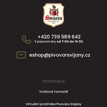
Z
á
p
a
t
í
+420 739 589 642
V pracovní dny
od 7:00 do 14:30
.
eshop@pivovarsvijany.cz
Informace
Vratkový formulář
Virtuální prohlídka Pivovaru Svijany