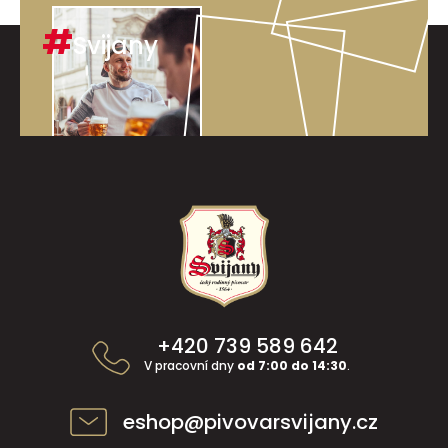
#
Svijany
Z
á
p
a
t
í
+420 739 589 642
V pracovní dny
od 7:00 do 14:30
.
eshop@pivovarsvijany.cz