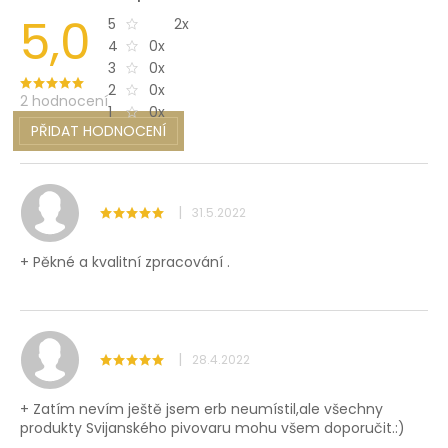
5,0
2x
5
0x
4
0x
3
0x
2
2 hodnocení
0x
1
PŘIDAT HODNOCENÍ
V
ý
p
i
|
31.5.2022
s
h
+ Pěkné a kvalitní zpracování .
o
d
n
o
c
e
|
28.4.2022
n
í
+ Zatím nevím ještě jsem erb neumístil,ale všechny
produkty Svijanského pivovaru mohu všem doporučit.:)