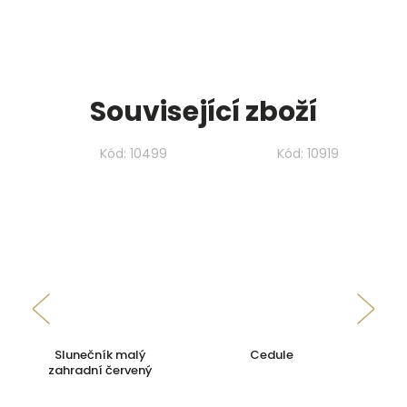
Související zboží
Kód:
10499
Kód:
10919
Slunečník malý
Cedule
Ba
zahradní červený