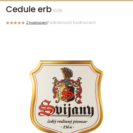
Přejít
Cedule erb
na
10215
obsah
Podrobnosti hodnocení
2 hodnocení