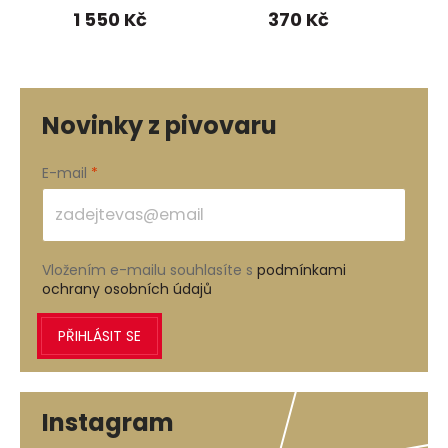
1 550 Kč
370 Kč
Novinky z pivovaru
E-mail
Vložením e-mailu souhlasíte s
podmínkami
ochrany osobních údajů
PŘIHLÁSIT SE
Instagram