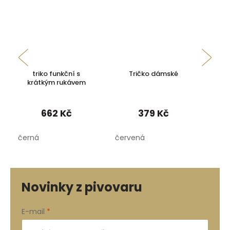
triko funkční s
Tričko dámské
krátkým rukávem
662 Kč
379 Kč
černá
červená
Novinky z pivovaru
E-mail