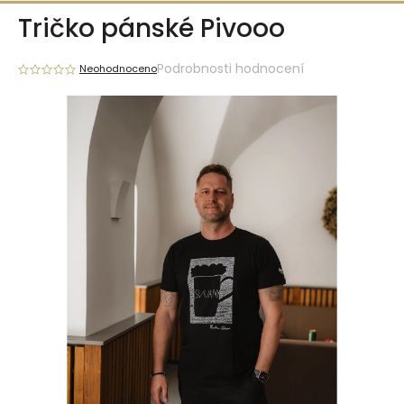
Přejít
Tričko pánské Pivooo
na
obsah
Podrobnosti hodnocení
Neohodnoceno