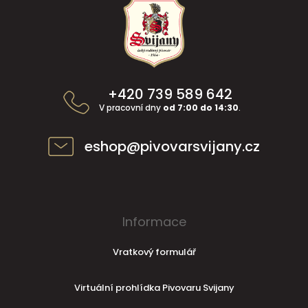
Z
á
p
a
t
í
+420 739 589 642
V pracovní dny
od 7:00 do 14:30
.
eshop@pivovarsvijany.cz
Informace
Vratkový formulář
Virtuální prohlídka Pivovaru Svijany