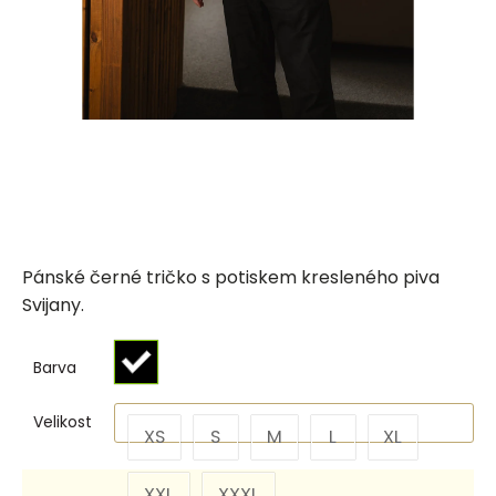
Pánské černé tričko s potiskem kresleného piva
Svijany.
Barva
Velikost
XS
S
M
L
XL
XXL
XXXL