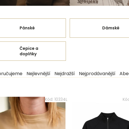
Pánské
Dámské
Čepice a
doplňky
ručujeme
Nejlevnější
Nejdražší
Nejprodávanější
Abe
Kód:
10334L
Kó