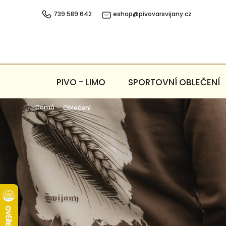
Přejít
na
739 589 642
eshop@pivovarsvijany.cz
obsah
PIVO - LIMO
SPORTOVNÍ OBLEČENÍ
Domů
Oblečení