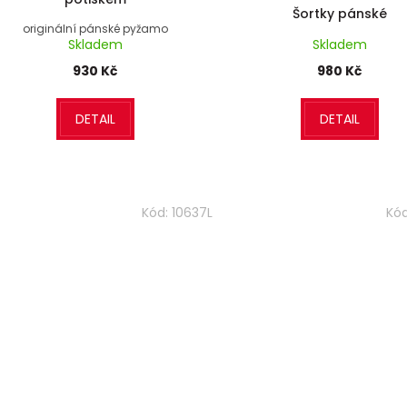
Šortky pánské
originální pánské pyžamo
Skladem
Skladem
930 Kč
980 Kč
DETAIL
DETAIL
Kód:
10637L
Kó