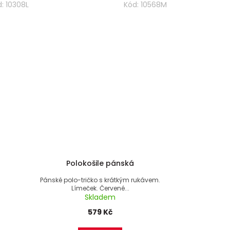
d:
10308L
Kód:
10568M
Polokošile pánská
Pánské polo-tričko s krátkým rukávem.
.
Límeček. Červené...
Skladem
579 Kč