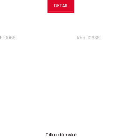
DETAIL
d:
10068L
Kód:
10638L
Tílko dámské