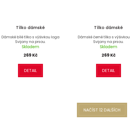
Tílko dámské
Tílko dámské
Dámské bílé tílko s výšivkou loga
Dámské černé tílko s výšivko
Svijany na prsou.
Svijany na prsou.
Skladem
Skladem
269 Kč
269 Kč
DETAIL
DETAIL
NAČÍST 12 DALŠÍCH