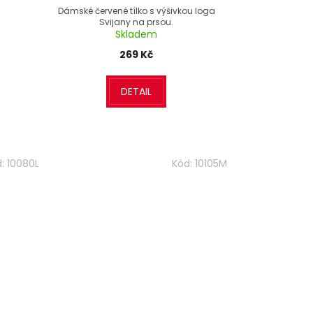
Dámské červené tílko s výšivkou loga
Svijany na prsou.
Skladem
269 Kč
DETAIL
d:
10080L
Kód:
10105M