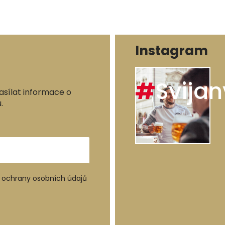
Instagram
#
Svijan
asílat informace o
.
ochrany osobních údajů