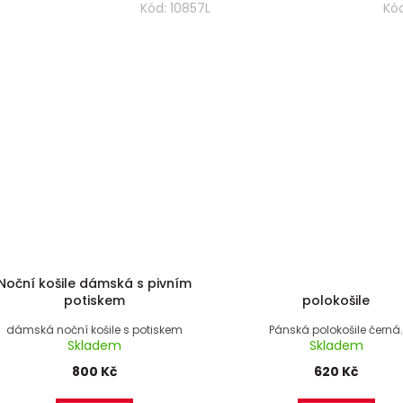
Kód:
10857L
Kó
Noční košile dámská s pivním
potiskem
polokošile
dámská noční košile s potiskem
Pánská polokošile černá
Skladem
Skladem
800 Kč
620 Kč