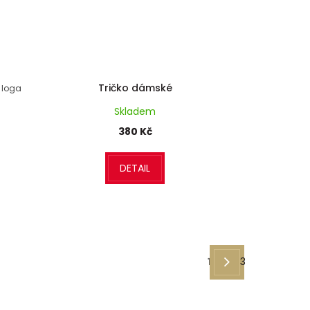
Tričko dámské
u loga
Skladem
380 Kč
DETAIL
1
3