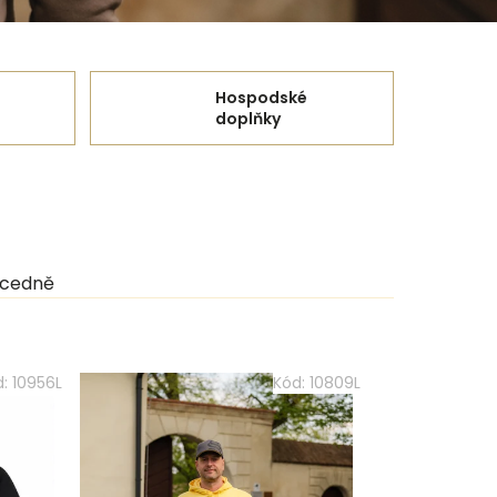
Hospodské
doplňky
cedně
d:
10956L
Kód:
10809L