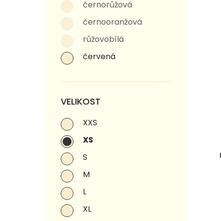
černorůžová
černooranžová
růžovobílá
červená
VELIKOST
XXS
XS
S
M
L
XL