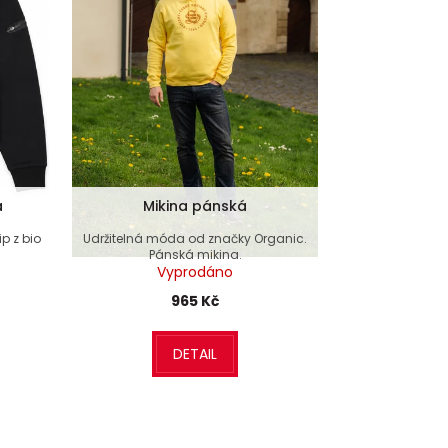
á
Mikina pánská
p z bio
Udržitelná móda od značky Organic.
Pánská mikina.
Vyprodáno
965 Kč
DETAIL