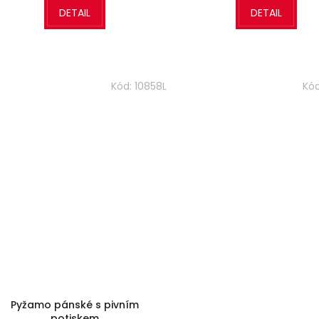
DETAIL
DETAIL
Kód:
10858L
Kó
Pyžamo pánské s pivním
potiskem