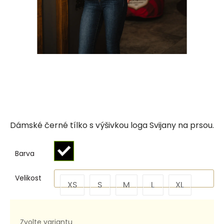
Dámské černé tílko s výšivkou loga Svijany na prsou.
Barva
Velikost
XS
S
M
L
XL
Zvolte variantu