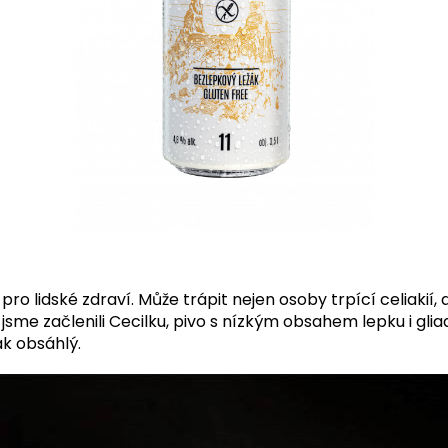
ý pro lidské zdraví. Může trápit nejen osoby trpící celiak
sme začlenili Cecilku, pivo s nízkým obsahem lepku i gliad
ak obsáhlý.