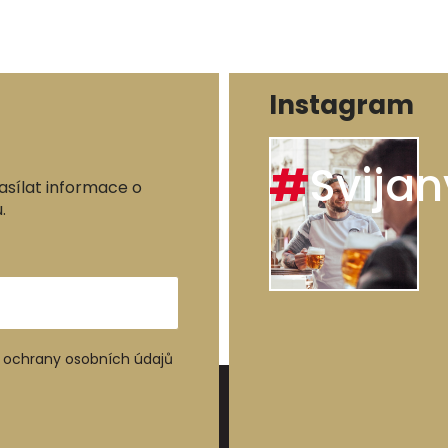
Instagram
#
Svijan
asílat informace o
.
ochrany osobních údajů