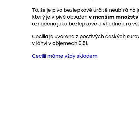
To, že je pivo bezlepkové určitě neubírá na 
který je v pivě obsažen
v menším množství
označeno jako bezlepkové a vhodné pro všec
Cecilia je uvařena z poctivých českých surov
v láhvi v objemech 0,5l.
Cecilii máme vždy skladem
.