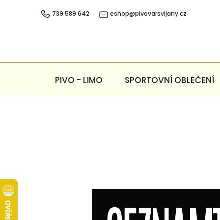
Přejít
na
739 589 642
eshop@pivovarsvijany.cz
obsah
PIVO - LIMO
SPORTOVNÍ OBLEČENÍ