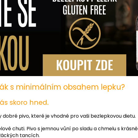
žák s minimálním obsahem lepku?
ás skoro hned.
dobré pivo, které je vhodné pro vaši bezlepkovou dietu.
lové chuti. Pivo s jemnou vůní po sladu a chmelu s krás
žáckých tancích.