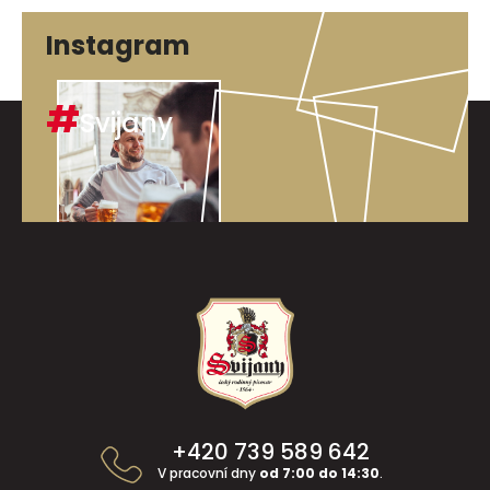
Instagram
#
Svijany
Z
á
p
a
t
í
+420 739 589 642
V pracovní dny
od 7:00 do 14:30
.