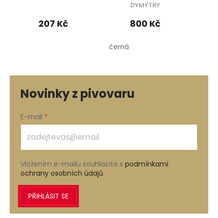
DYMYTRY
207 Kč
800 Kč
černá
šedá
Novinky z pivovaru
E-mail
Vložením e-mailu souhlasíte s
podmínkami
ochrany osobních údajů
PŘIHLÁSIT SE