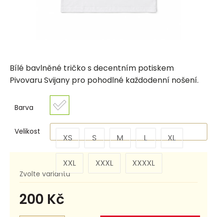
Bílé bavlněné tričko s decentním potiskem
Pivovaru Svijany pro pohodlné každodenní nošení.
Barva
Velikost
XS
S
M
L
XL
XXL
XXXL
XXXXL
Zvolte variantu
200 Kč
Měrná