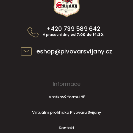
p
a
t
í
+420 739 589 642
V pracovní dny
od 7:00 do 14:30
.
eshop@pivovarsvijany.cz
Informace
Vratkový formulář
Virtuální prohlídka Pivovaru Svijany
Kontakt