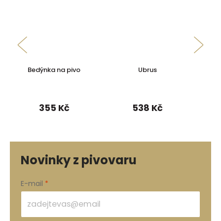
Bedýnka na pivo
Ubrus
pl
355 Kč
538 Kč
Novinky z pivovaru
E-mail