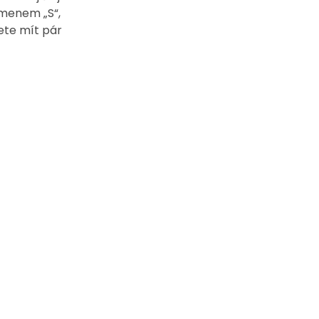
smenem „S“,
dete mít pár