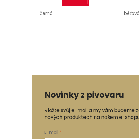
černá
béžov
Novinky z pivovaru
Vložte svůj e-mail a my vám budeme z
nových produktech na našem e-shopu
E-mail