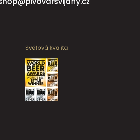
shop@pivovarsvijany.cz
Světová kvalita