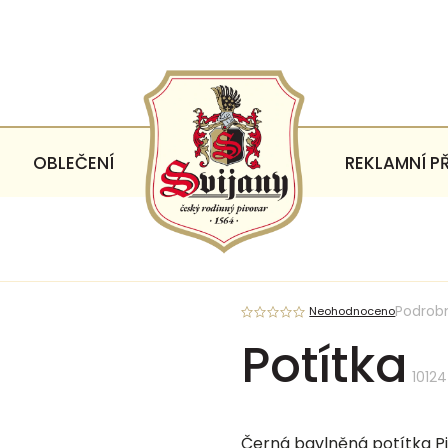
OBLEČENÍ
REKLAMNÍ P
Podrob
Neohodnoceno
Potítka
10124
Černá bavlněná potítka Piv