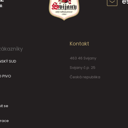
e
30
.
Kontakt
zákazníky
463 46 Svijany
NSKÝ SUD
Svijany č.p. 25
O PIVO
Česká republika
it se
trace