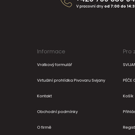
a
V pracovní dny
od 7:00 do 14:
t
í
Informace
Pro 
Vratkový formulář
SVIJA
Virtuální prohlídka Pivovaru Svijany
PÉČE 
Kontakt
Košík
Obchodní podmínky
Přihlás
O firmě
Regis