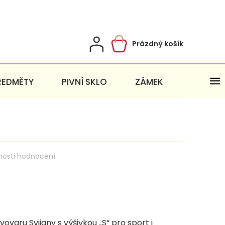
Prázdný košík
Nákupní
košík
ŘEDMĚTY
PIVNÍ SKLO
ZÁMEK
nosti hodnocení
ovaru Svijany s výšivkou „S“ pro sport i