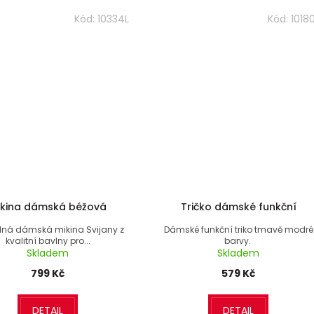
Kód:
10334L
Kód:
1018
ikina dámská béžová
Tričko dámské funkční
lná dámská mikina Svijany z
Dámské funkční triko tmavě modré
kvalitní bavlny pro...
barvy.
Skladem
Skladem
799 Kč
579 Kč
DETAIL
DETAIL