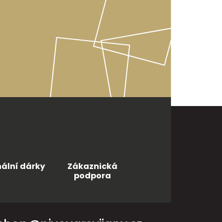
nální dárky
Zákaznická
podpora