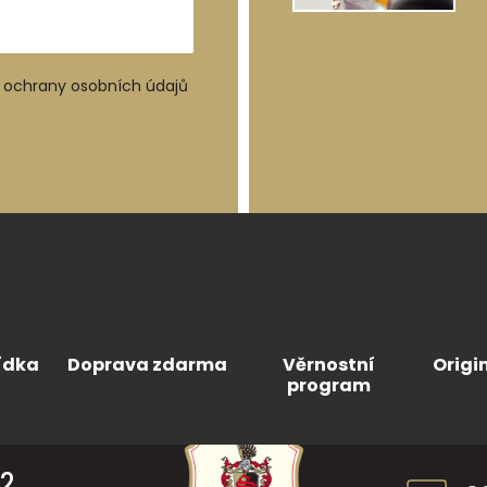
ochrany osobních údajů
ídka
Doprava zdarma
Věrnostní
Origi
program
42