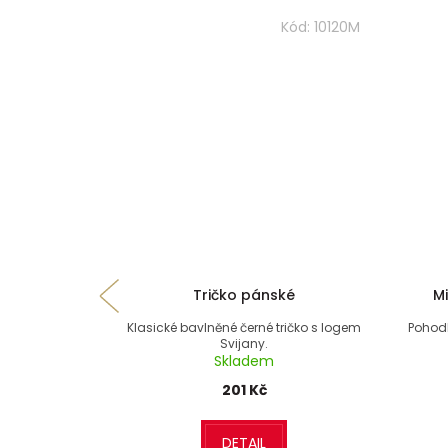
Kód:
10120M
Tričko pánské
M
Klasické bavlněné černé tričko s logem
Pohod
Svijany.
Skladem
201 Kč
DETAIL