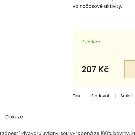
volnočasové aktivity.
Skladem
207 Kč
Měrná
cena:
Tisk
Sledovat
Sdílet
Diskuze
zápěstí Pivovaru Svijany jsou vyrobená ze 100% bavlny, kt