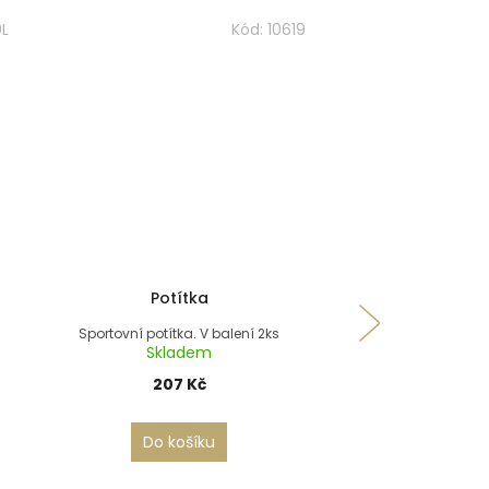
0L
Kód:
10619
Potítka
Sportovní potítka. V balení 2ks
Plavky 
Skladem
Pánské šortk
207 Kč
Skla
1 495
Do košíku
DETA