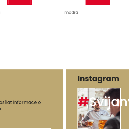
á
modrá
Instagram
#
Svijan
asílat informace o
.