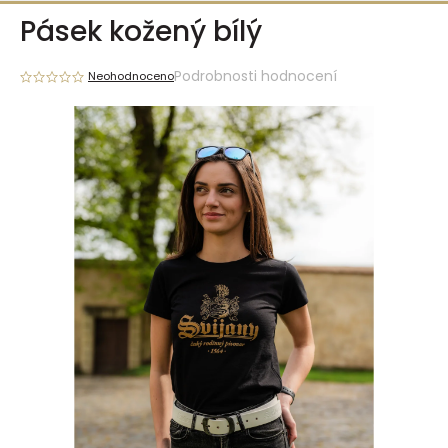
Přejít
Pásek kožený bílý
na
obsah
Podrobnosti hodnocení
Neohodnoceno