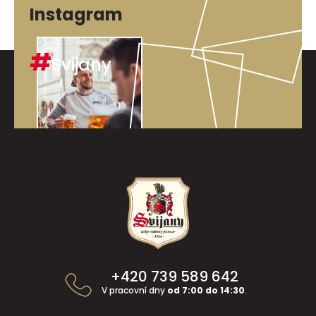
Instagram
#
Svijany
Z
á
p
a
t
í
+420 739 589 642
V pracovní dny
od 7:00 do 14:30
.