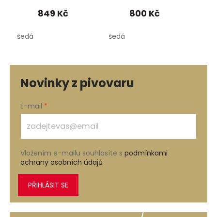
849 Kč
800 Kč
šedá
šedá
šedá
Novinky z pivovaru
E-mail
Vložením e-mailu souhlasíte s
podmínkami
ochrany osobních údajů
PŘIHLÁSIT SE