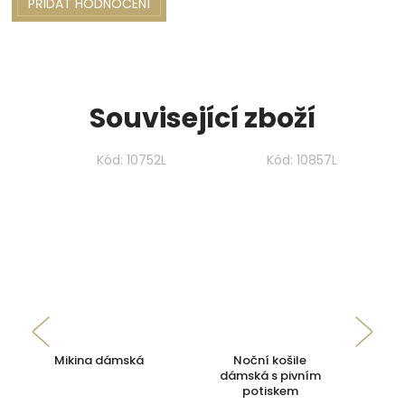
PŘIDAT HODNOCENÍ
Související zboží
Kód:
10752L
Kód:
10857L
Mikina dámská
Noční košile
M
dámská s pivním
potiskem