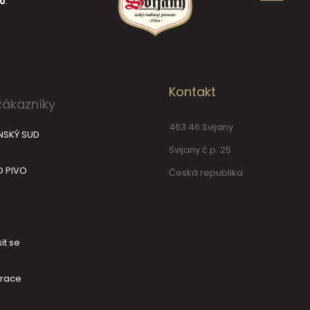
30
.
Kontakt
zákazníky
463 46 Svijany
NSKÝ SUD
Svijany č.p. 25
O PIVO
Česká republika
it se
trace