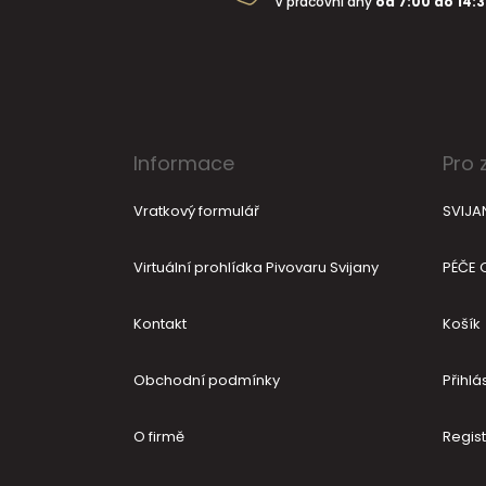
a
V pracovní dny
od 7:00 do 14:
t
í
Informace
Pro 
Vratkový formulář
SVIJA
Virtuální prohlídka Pivovaru Svijany
PÉČE 
Kontakt
Košík
Obchodní podmínky
Přihlás
O firmě
Regis