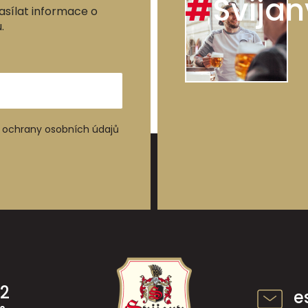
#
Svijan
asílat informace o
.
ochrany osobních údajů
42
e