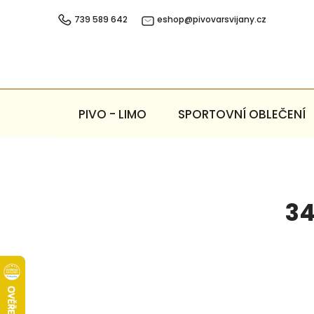
Přejít
na
739 589 642
eshop@pivovarsvijany.cz
obsah
PIVO - LIMO
SPORTOVNÍ OBLEČENÍ
34