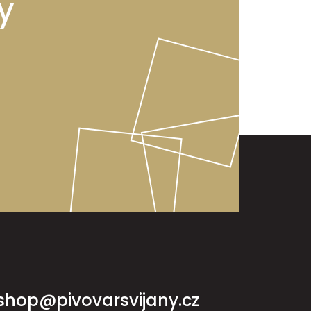
y
shop@pivovarsvijany.cz