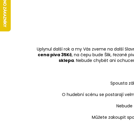
Uplynul další rok a my Vás zveme na další Slav
cena piva 35Kč
, na čepu bude Šlik, řezané p
sklepa
. Nebude chybět ani ochucené
Spousta záb
O hudební scénu se postarají vel
Nebude c
Můžete zakoupit spo