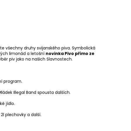
žete všechny druhy svijanského piva. Symbolická
ckých limonád a letošní
novinka Pivo přímo ze
ýběr piv jako na našich Slavnostech.
bní program.
dek Illegal Band spousta dalších.
ké jídlo.
l plechovky a další.