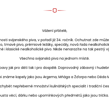
Vážení přátelé,
nosti svijanského piva, v pořadí již 34. ročník. Ochutnat zde mů
ivo, tmavé pivo, prémiové ležáky, speciály, nová řada nealkoholi
 i klasické nealkoholické pivo. Nikde nenarazíte na tak pestrý v
Všechna svijanská piva na jednom místě.
avy jak pro děti tak i pro dospělé. Doprovodný zábavný i hude
mi známe kapely jako jsou Argema, Mňága a Žďorpa nebo Děda Mlá
hybět nepřeberné množství kulinářských specialit i tradiční čes
usta věcí, dárku nebo upomínkových předmětů jako jsou trička. 2