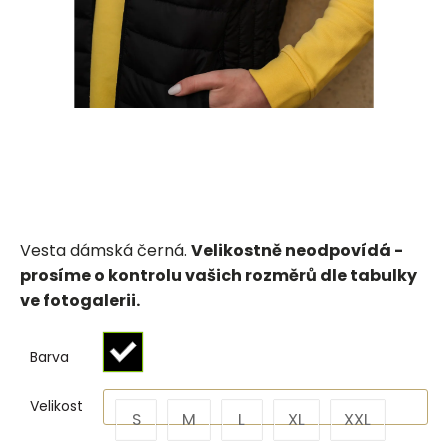
Vesta dámská černá.
Velikostně neodpovídá -
prosíme o kontrolu vašich rozměrů dle tabulky
ve fotogalerii.
Barva
Velikost
S
M
L
XL
XXL