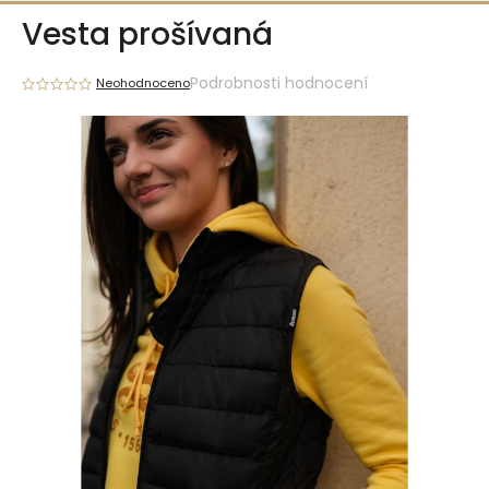
Přejít
Vesta prošívaná
na
obsah
Podrobnosti hodnocení
Neohodnoceno