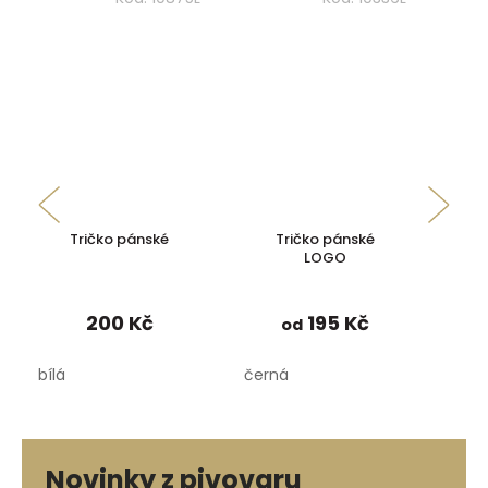
Tričko pánské
Tričko pánské
LOGO
200 Kč
195 Kč
od
bílá
černá
čern
Novinky z pivovaru