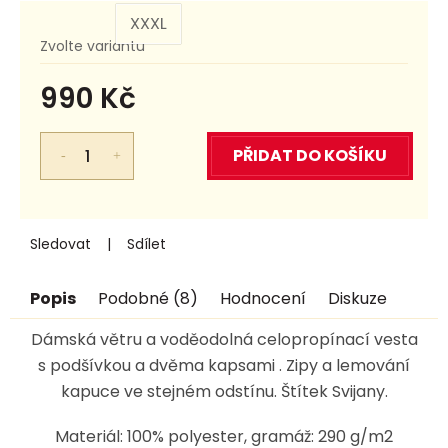
XXXL
Zvolte variantu
990 Kč
Měrná
cena:
PŘIDAT DO KOŠÍKU
Sledovat
Sdílet
Popis
Podobné (8)
Hodnocení
Diskuze
Dámská větru a voděodolná celopropínací vesta
s podšívkou a dvěma kapsami . Zipy a lemování
kapuce ve stejném odstínu. Štítek Svijany.
Materiál: 100% polyester, gramáž: 290 g/m2