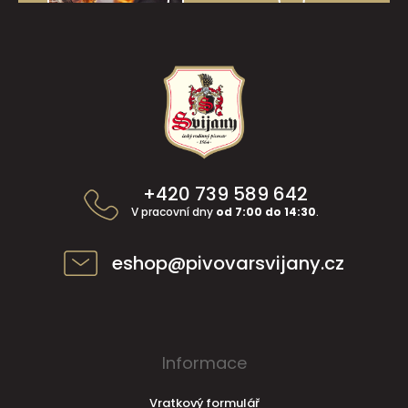
Z
á
p
a
t
í
+420 739 589 642
V pracovní dny
od 7:00 do 14:30
.
eshop@pivovarsvijany.cz
Informace
Vratkový formulář