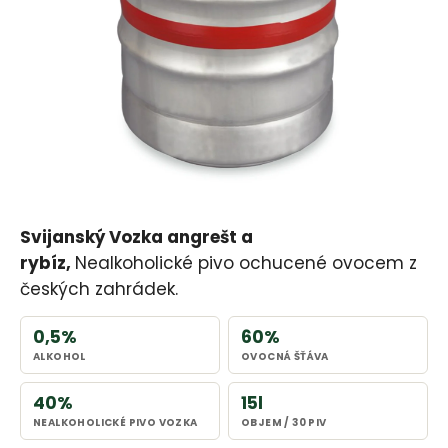
Svijanský Vozka angrešt a
rybíz,
Nealkoholické pivo ochucené ovocem z
českých zahrádek.
0,5%
60%
ALKOHOL
OVOCNÁ ŠŤÁVA
40%
15l
NEALKOHOLICKÉ PIVO VOZKA
OBJEM / 30 PIV