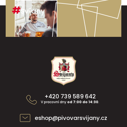
#
Svijany
Z
á
p
a
t
í
+420 739 589 642
V pracovní dny
od 7:00 do 14:30
.
eshop@pivovarsvijany.cz