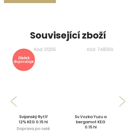
Související zboží
Kód:
01205
Kód:
74805S
Sládek
NE
doporučuje
ZD
Svijanský Rytíř
Sv.Vozka Yuzu a
S
12% KEG 0.15 hl
bergamot KEG
1
0.15 hl
Doprava po celé
Do
ČR
Doprava po celé