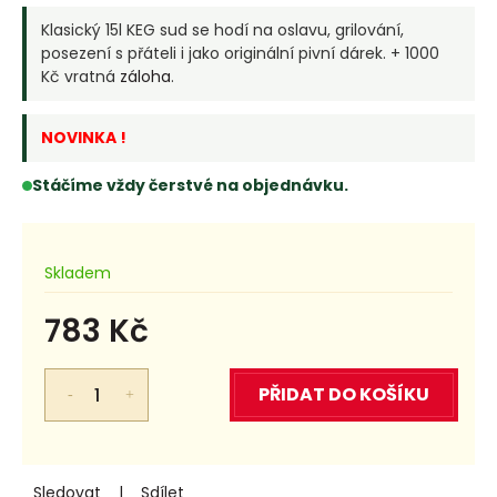
Klasický 15l KEG sud se hodí na oslavu, grilování,
posezení s přáteli i jako originální pivní dárek. + 1000
Kč vratná
záloha
.
NOVINKA !
Stáčíme vždy čerstvé na objednávku.
Skladem
783 Kč
Měrná
cena:
PŘIDAT DO KOŠÍKU
Sledovat
Sdílet