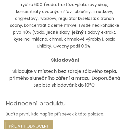
rybízu 60% (voda, fruktózo-glukozovy sirup,
koncentráty ovocných šťáv: jablečný, limetkový,
angreštový, rybízový, regulátor kyselosti: citronan
sodný, koncentrát z černé mrkve, světlé nealkoholické
pivo 40% (voda,
ječné
slady,
ječný
sladový extrakt,
kyselina: mléčná, chmel, chmelové výrobky), osxid
uhličitý. Ovocný podíl 0,6%.
Skladování
Skladujte v místech bez zdroje sálavého tepla,
přímého slunečního záření a mrazu. Doporučená
teplota skladování: do 10°C.
Hodnocení produktu
Buďte první, kdo napíše příspěvek k této položce.
PŘIDAT HODNOCENÍ