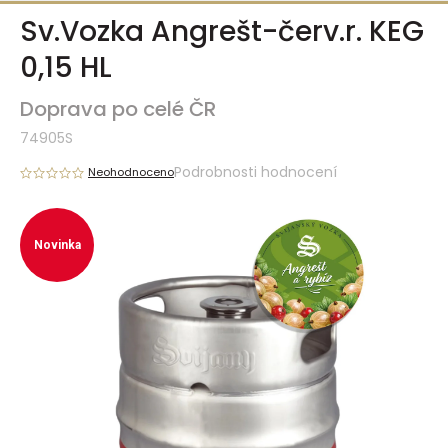
Přejít
Sv.Vozka Angrešt-červ.r. KEG
na
obsah
0,15 HL
Doprava po celé ČR
74905S
Podrobnosti hodnocení
Neohodnoceno
Novinka