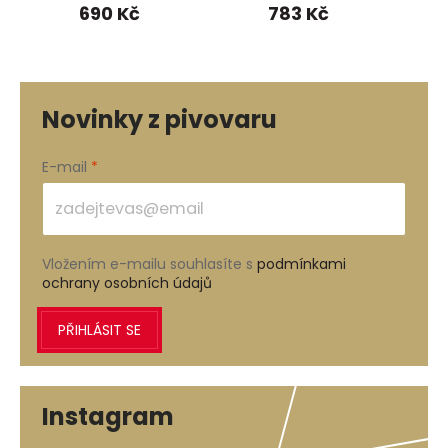
ČR
690 Kč
783 Kč
Novinky z pivovaru
E-mail
Vložením e-mailu souhlasíte s
podmínkami
ochrany osobních údajů
PŘIHLÁSIT SE
Instagram