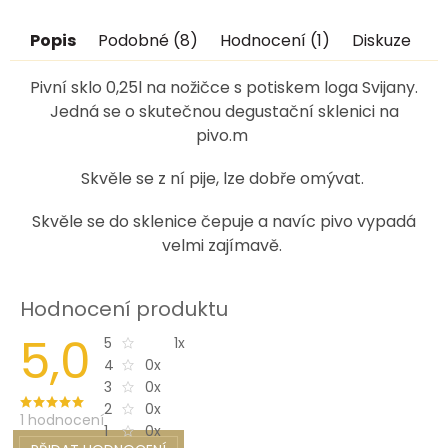
Popis
Podobné (8)
Hodnocení (1)
Diskuze
Pivní sklo 0,25l na nožičce s potiskem loga Svijany.
Jedná se o skutečnou degustační sklenici na
pivo.m
Skvěle se z ní pije, lze dobře omývat.
Skvěle se do sklenice čepuje a navíc pivo vypadá
velmi zajímavě.
Hodnocení produktu
5,0
1x
5
0x
4
0x
3
0x
2
1 hodnocení
0x
1