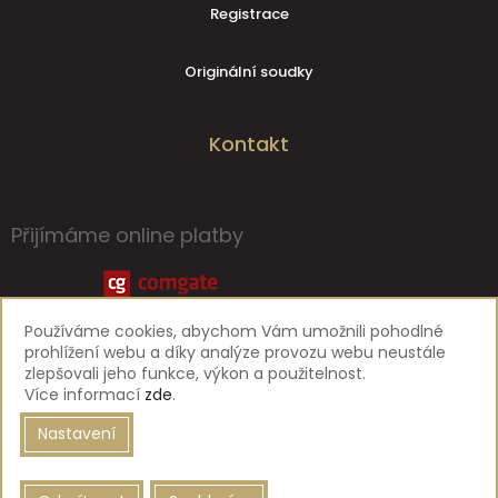
Registrace
Originální soudky
Kontakt
Přijímáme online platby
Používáme cookies, abychom Vám umožnili pohodlné
prohlížení webu a díky analýze provozu webu neustále
zlepšovali jeho funkce, výkon a použitelnost.
Více informací
zde
.
Nastavení
Vytvořil Shoptet Premium
|
MirandaMedia Group, s.r.o.
Copyright 2026
Pivovar Svijany
. Všechna práva vyhrazena.