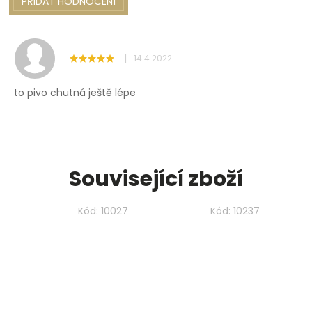
PŘIDAT HODNOCENÍ
V
ý
p
i
|
14.4.2022
s
h
to pivo chutná ještě lépe
o
d
n
o
c
e
Související zboží
n
í
Kód:
10027
Kód:
10237