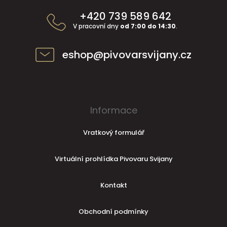
í
+420 739 589 642
V pracovní dny
od 7:00 do 14:30
.
eshop@pivovarsvijany.cz
Informace
Vratkový formulář
Virtuální prohlídka Pivovaru Svijany
Kontakt
Obchodní podmínky