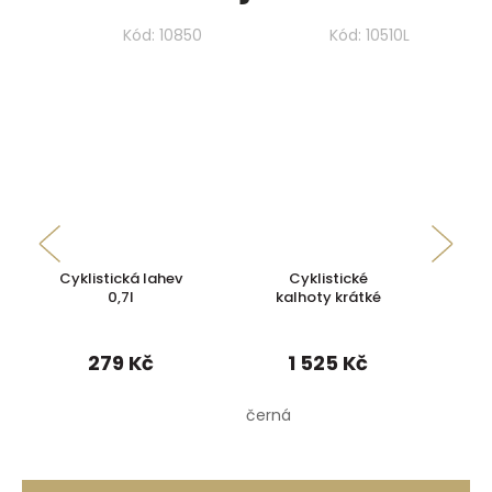
Kód:
10850
Kód:
10510L
Cyklistická lahev
Cyklistické
C
0,7l
kalhoty krátké
279 Kč
1 525 Kč
černá
růžo