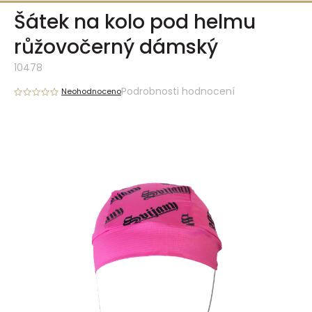
Přejít
Šátek na kolo pod helmu
na
obsah
růžovočerný dámský
10478
Podrobnosti hodnocení
Neohodnoceno