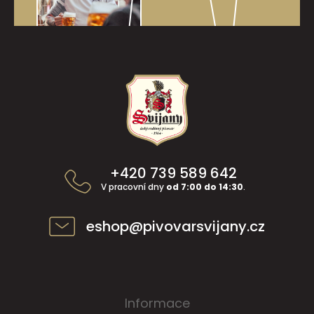
Z
á
p
a
t
í
+420 739 589 642
V pracovní dny
od 7:00 do 14:30
.
eshop@pivovarsvijany.cz
Informace