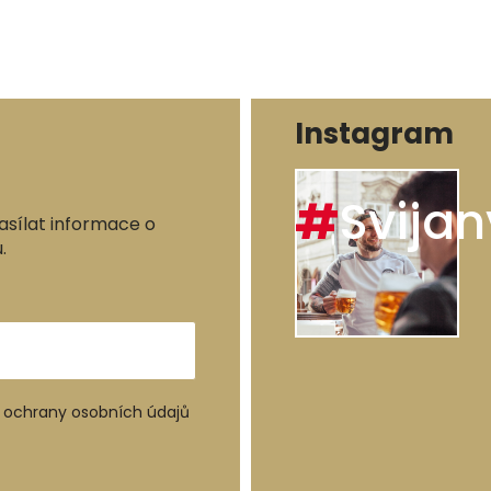
Instagram
#
Svijan
asílat informace o
.
ochrany osobních údajů