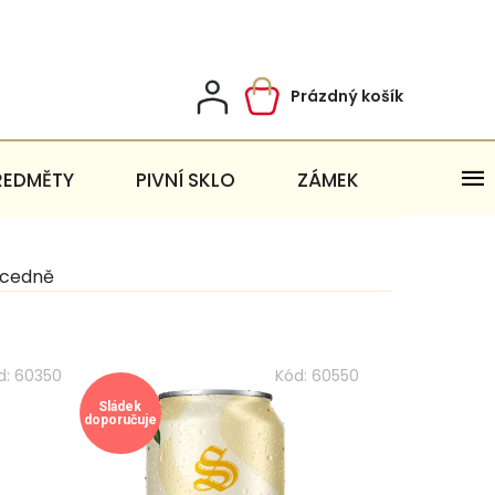
Prázdný košík
Nákupní
košík
ŘEDMĚTY
PIVNÍ SKLO
ZÁMEK
cedně
d:
60350
Kód:
60550
Sládek
doporučuje