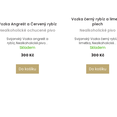
Vozka černý rybíz a lim
Vozka Angrešt a Červený rybíz
plech
Nealkoholické ochucené pivo
Nealkoholické pivo
Svijanský Vozka angrešt a
Svijanský Vozka černý rybí
rybíz, Nealkoholické pivo...
limetka, Nealkoholické...
Skladem
Skladem
300 Kč
300 Kč
Do košíku
Do košíku