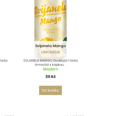
Svijanela Mango
LIMONÁDA
 řada
SVIJANELA MANGO, Osvěžující řada
limonád s kapkou...
Skladem
311 Kč
Do košíku