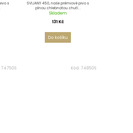
ivo s
SVIJANY 450, naše prémiové pivo s
.
plnou chlebnatou chutí...
Skladem
131 Kč
Do košíku
:
74750S
Kód:
74850S