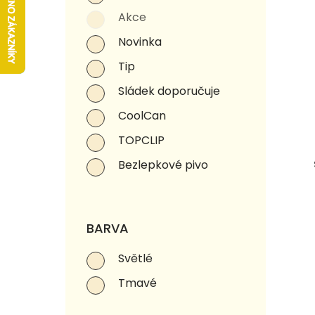
a
k
u
Akce
n
t
k
Novinka
e
ů
t
l
ů
Tip
Sládek doporučuje
CoolCan
TOPCLIP
Bezlepkové pivo
BARVA
Světlé
Tmavé