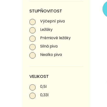
STUPŇOVITOST
Výčepní piva
Ležáky
Prémiové ležáky
Silná piva
Nealko piva
VELIKOST
0,5l
0,33l