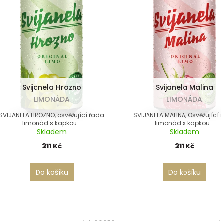
Svijanela Hrozno
Svijanela Malina
LIMONÁDA
LIMONÁDA
SVIJANELA HROZNO, osvěžující řada
SVIJANELA MALINA, Osvěžující
limonád s kapkou...
limonád s kapkou...
Skladem
Skladem
311 Kč
311 Kč
Do košíku
Do košíku