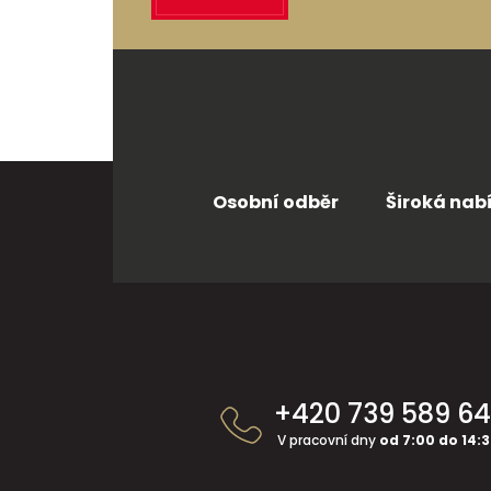
Osobní odběr
Široká nab
Z
á
+420 739 589 6
p
a
V pracovní dny
od 7:00 do 14:
t
í