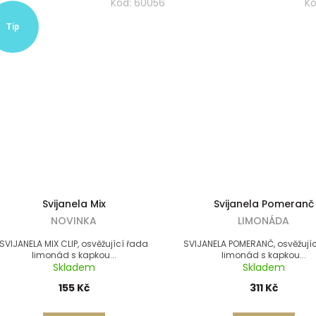
Kód:
60056
K
Tip
Svijanela Mix
Svijanela Pomeranč
NOVINKA
LIMONÁDA
SVIJANELA MIX CLIP, osvěžující řada
SVIJANELA POMERANČ, osvěžují
limonád s kapkou...
limonád s kapkou...
Skladem
Skladem
155 Kč
311 Kč