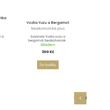
etka
Vozka Yuzu a Bergamot
Nealkoholické pivo
z a
Svijanský Vozka yuzu a
bergamot, Nealkoholické...
Skladem
300 Kč
Do košíku
1
2