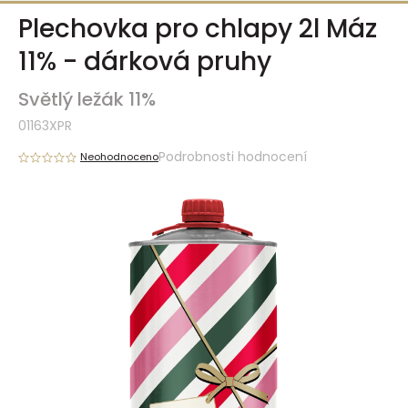
Přejít
Plechovka pro chlapy 2l Máz
na
obsah
11% - dárková pruhy
Světlý ležák 11%
01163XPR
Podrobnosti hodnocení
Neohodnoceno