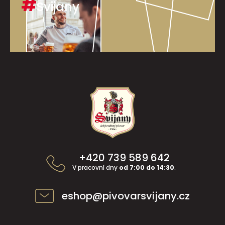
#
Svijany
Z
á
p
a
t
í
+420 739 589 642
V pracovní dny
od 7:00 do 14:30
.
eshop@pivovarsvijany.cz