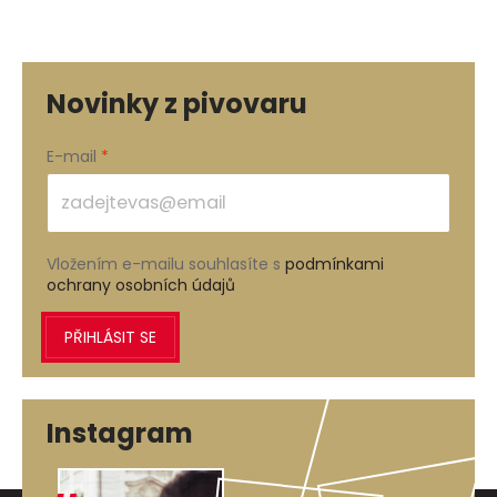
Novinky z pivovaru
E-mail
Vložením e-mailu souhlasíte s
podmínkami
ochrany osobních údajů
PŘIHLÁSIT SE
Instagram