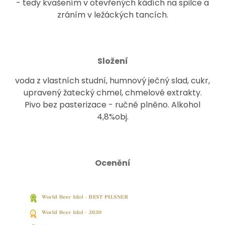
- tedy kvašením v otevřených kádích na spilce a
zráním v ležáckých tancích.
Složení
voda z vlastních studní, humnový ječný slad, cukr,
upravený žatecký chmel, chmelové extrakty.
Pivo bez pasterizace - ručně plněno. Alkohol
4,8%obj.
Ocenění