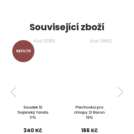
Související zboží
Kód:
03165
Kód:
01562
NEFILTR
Soudek 5l
Plechovka pro
P
Svijanský fanda
chlapy 2l Baron
ch
11%
15%
Nefiltrovaná
Světlé silné pivo
řezaná 11%
340 Kč
166 Kč