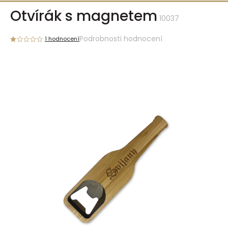
Přejít
Otvírák s magnetem
na
10037
obsah
Podrobnosti hodnocení
1 hodnocení