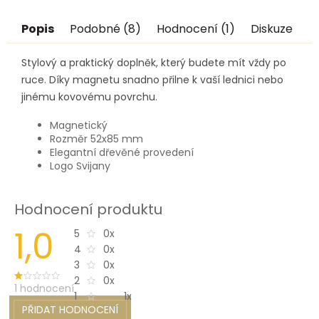
Popis
Podobné (8)
Hodnocení (1)
Diskuze
Stylový a praktický doplněk, který budete mít vždy po
ruce. Díky magnetu snadno přilne k vaší lednici nebo
jinému kovovému povrchu.
Magnetický
Rozměr 52x85 mm
Elegantní dřevěné provedení
Logo Svijany
Hodnocení produktu
1,0
0x
5
0x
4
0x
3
0x
2
1 hodnocení
1x
1
PŘIDAT HODNOCENÍ