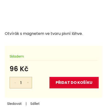
Otvírák s magnetem ve tvaru pivní láhve.
Skladem
96 Kč
Měrná
cena:
PŘIDAT DO KOŠÍKU
Sledovat
Sdílet