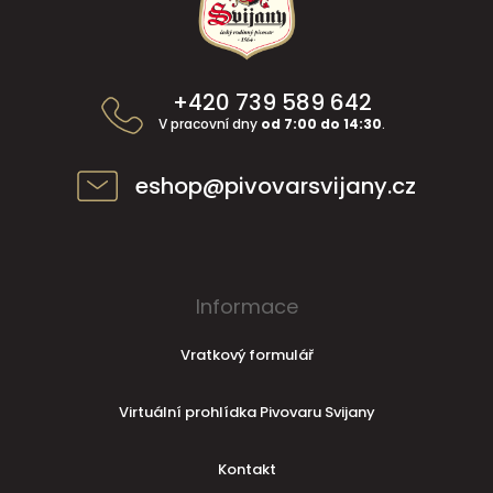
p
a
t
í
+420 739 589 642
V pracovní dny
od 7:00 do 14:30
.
eshop@pivovarsvijany.cz
Informace
Vratkový formulář
Virtuální prohlídka Pivovaru Svijany
Kontakt