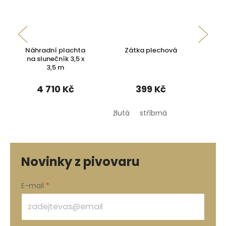
Náhradní plachta
Zátka plechová
na slunečník 3,5 x
3,5 m
4 710 Kč
399 Kč
žlutá
stříbrná
Novinky z pivovaru
E-mail