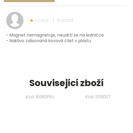
V
ý
p
i
|
15.4.2022
s
h
- Magnet nemagnetuje, neudrží se na ledničce
o
- Nakřivo zalisovaná kovová část v plastu
d
n
o
c
e
n
í
Související zboží
Kód:
10682PRU
Kód:
10190ST