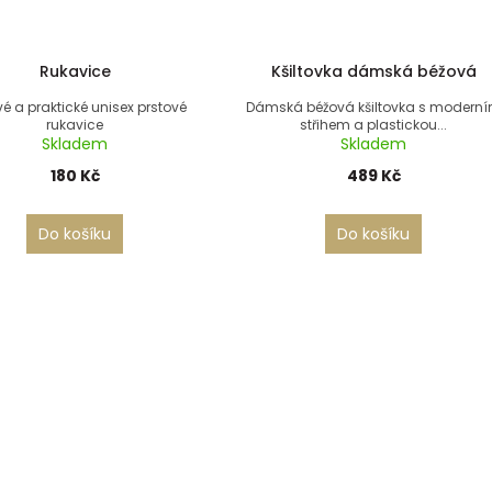
Rukavice
Kšiltovka dámská béžová
vé a praktické unisex prstové
Dámská béžová kšiltovka s modern
rukavice
střihem a plastickou...
Skladem
Skladem
180 Kč
489 Kč
Do košíku
Do košíku