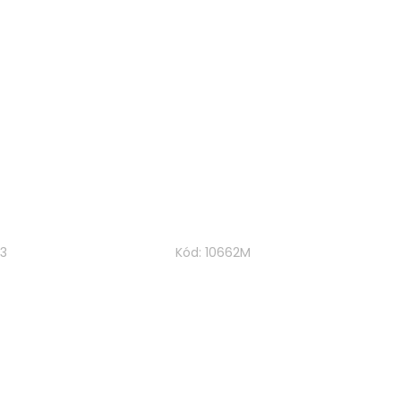
53
Kód:
10662M