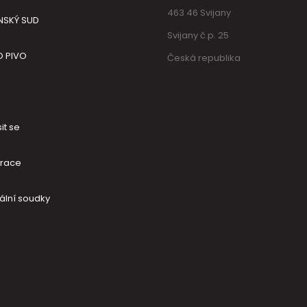
463 46 Svijany
NSKÝ SUD
Svijany č.p. 25
O PIVO
Česká republika
it se
trace
ální soudky