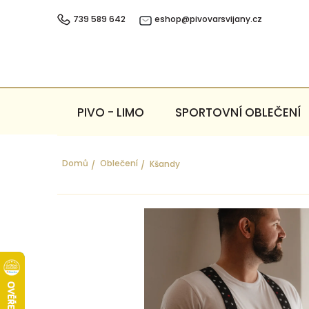
Přejít
na
739 589 642
eshop@pivovarsvijany.cz
obsah
PIVO - LIMO
SPORTOVNÍ OBLEČENÍ
Domů
Oblečení
Kšandy