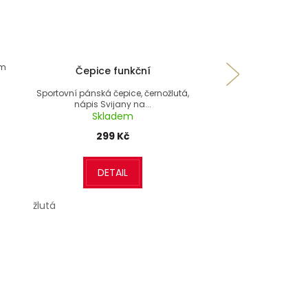
ím
Čepice funkční
Tričko 
Sportovní pánská čepice, černožlutá,
Moderní bílé Svijansk
nápis Svijany na...
nápis
Skladem
Skla
299 Kč
185 
DETAIL
DETA
žlutá
bílá