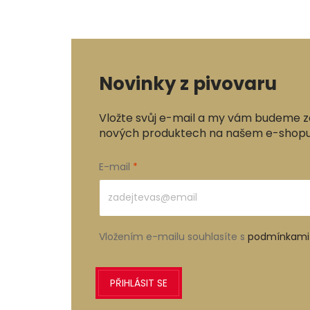
Novinky z pivovaru
Vložte svůj e-mail a my vám budeme z
nových produktech na našem e-shopu
E-mail
Vložením e-mailu souhlasíte s
podmínkami 
PŘIHLÁSIT SE