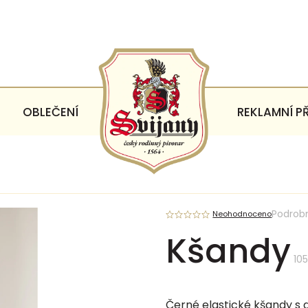
OBLEČENÍ
REKLAMNÍ P
Podrob
Neohodnoceno
Kšandy
10
Černé elastické kšandy s 