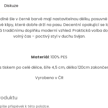
Diskuze
lné šle v černé barvě mají nastavitelnou délku, posuvné
é klipy, které dobře drží na pasu. Decentní opakující se l
 tradičnímu doplňku moderní vzhled. Praktická volba do 
volný čas – poctivý styl v duchu Svijan.
Materiál
: 100% PES
e s tiskem po celé délce, šíře 4,5 cm, délka 120cm zakonče
Vyrobeno v ČR
roduktu
píše příspěvek k této položce.