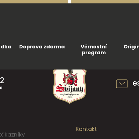
ídka
Doprava zdarma
Věrnostní
Origi
program
42
e
30
.
Kontakt
zákazníky