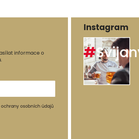
Instagram
#
Svijan
asílat informace o
.
ochrany osobních údajů