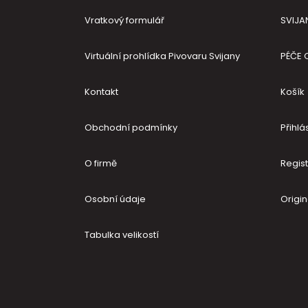
Vratkový formulář
SVIJA
Virtuální prohlídka Pivovaru Svijany
PÉČE 
Kontakt
Košík
Obchodní podmínky
Přihlás
O firmě
Regis
Osobní údaje
Origin
Tabulka velikostí