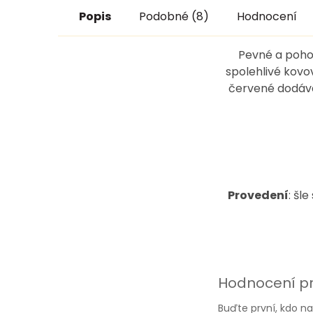
Popis
Podobné (8)
Hodnocení
Pevné a pohod
spolehlivé kovov
červené dodává
Provedení
: šl
Hodnocení p
Buďte první, kdo na