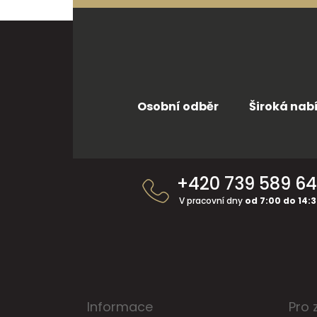
Osobní odběr
Široká nab
Z
á
+420 739 589 6
p
a
V pracovní dny
od 7:00 do 14:
t
í
Informace
Pro 