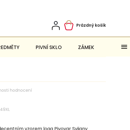
Prázdný košík
Nákupní
košík
ŘEDMĚTY
PIVNÍ SKLO
ZÁMEK
nosti hodnocení
549XL
decentním vzorem loga Pivovar Svijany