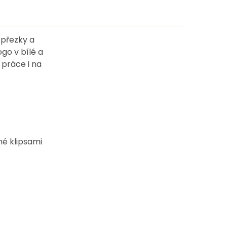
 přezky a
ogo v bílé a
práce i na
né klipsami