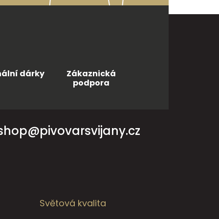
nální dárky
Zákaznická
podpora
shop@pivovarsvijany.cz
Světová kvalita