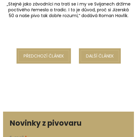
„Stejně jako závodníci na trati se i my ve Svijanech držíme
poctivého řemesla a tradic. I to je důvod, proč si Jizerská
50 a naše pivo tak dobře rozumí,“ dodává Roman Havlík.
PŘEDCHOZÍ ČLÁNEK
DALŠÍ ČLÁNEK
Novinky z pivovaru