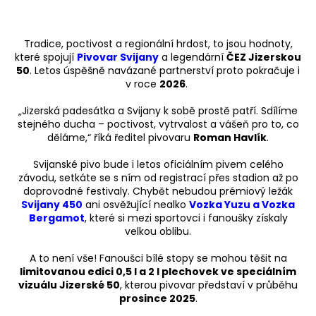
Tradice, poctivost a regionální hrdost, to jsou hodnoty,
které spojují
Pivovar Svijany
a legendární
ČEZ Jizerskou
50
. Letos úspěšně navázané partnerství proto pokračuje i
v roce
2026
.
„Jizerská padesátka a Svijany k sobě prostě patří. Sdílíme
stejného ducha – poctivost, vytrvalost a vášeň pro to, co
děláme,“ říká ředitel pivovaru
Roman Havlík
.
Svijanské pivo bude i letos oficiálním pivem celého
závodu, setkáte se s ním od registrací přes stadion až po
doprovodné festivaly. Chybět nebudou prémiový ležák
Svijany 450
ani osvěžující nealko
Vozka Yuzu a Vozka
Bergamot
, které si mezi sportovci i fanoušky získaly
velkou oblibu.
A to není vše! Fanoušci bílé stopy se mohou těšit na
limitovanou edici 0,5 l a 2 l plechovek ve speciálním
vizuálu Jizerské 50
, kterou pivovar představí v průběhu
prosince 2025
.