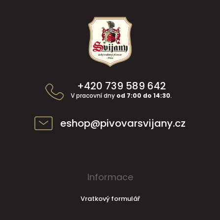
Z
á
p
a
t
í
+420 739 589 642
V pracovní dny
od 7:00 do 14:30
.
eshop@pivovarsvijany.cz
Informace
Vratkový formulář