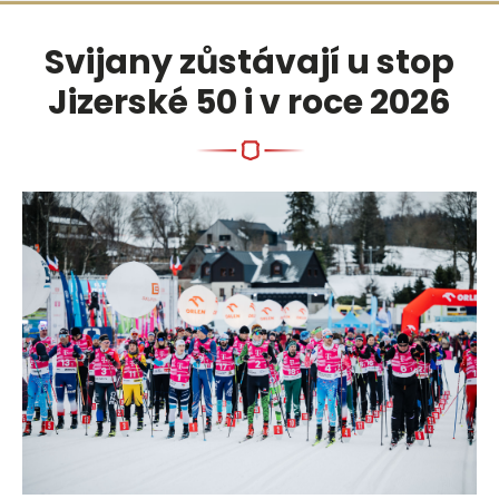
Přejít
na
Svijany zůstávají u stop
obsah
Jizerské 50 i v roce 2026