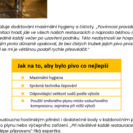
žuje dodržování maximální hygieny a čistoty. „
Povinnost pravid
aci hradí, jde ve všech našich restauracích o naprosto běžnou a r
álně každý večer po uzavření podniku. Této nezbytnosti se hospo
jim proto důrazně opakovat, že bez čistých trubek jejich pivo pro
se mi je většinou podaří rychle přesvědčit.“
udoucna hostinským přinést i dodatečné body v každoročním pro
 plynu nebo výčepního zařízení. „
Při návštěvě každé restaurace 
 lépe připraveni
,“ říká expertka.