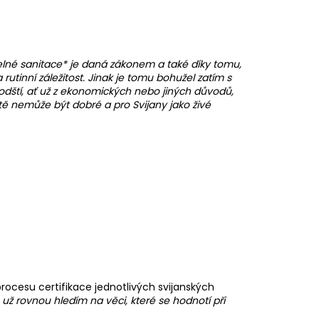
elné sanitace* je daná zákonem a také díky tomu,
utinní záležitost. Jinak je tomu bohužel zatím s
dští, ať už z ekonomických nebo jiných důvodů,
stě nemůže být dobré a pro Svijany jako živé
cesu certifikace jednotlivých svijanských
už rovnou hledím na věci, které se hodnotí při