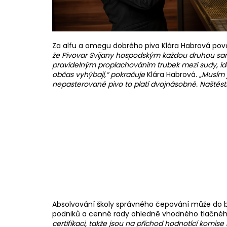
Za alfu a omegu dobrého piva Klára Habrová pova
že Pivovar Svijany hospodským každou druhou sanit
pravidelným proplachováním trubek mezi sudy, ide
občas vyhýbají,“ pokračuje
Klára Habrová
. „Musím 
nepasterované pivo to platí dvojnásobně. Naštěstí 
Absolvování školy správného čepování může do b
podniků a cenné rady ohledně vhodného tlačného
certifikaci, takže jsou na příchod hodnotící komise