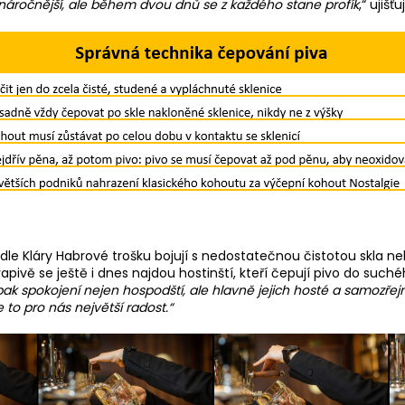
u náročnější, ale během dvou dnů se z každého stane profík
,“ ujišť
e Kláry Habrové trošku bojují s nedostatečnou čistotou skla ne
vě se ještě i dnes najdou hostinští, kteří čepují pivo do suchého
ak spokojení nejen hospodští, ale hlavně jejich hosté a samozře
 to pro nás největší radost.“