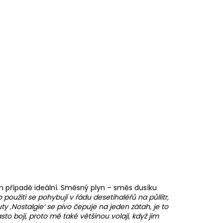
 případě ideální. Směsný plyn – směs dusíku
použití se pohybují v řádu desetihaléřů na půllitr,
y ‚Nostalgie‘ se pivo čepuje na jeden zátah, je to
 bojí, proto mě také většinou volají, když jim