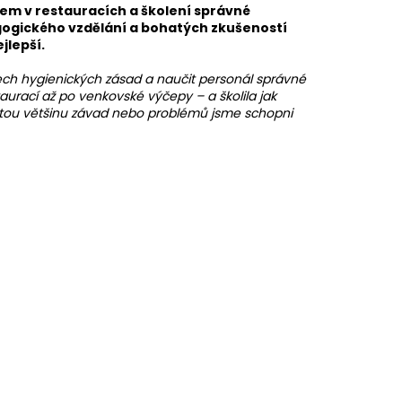
ivem v restauracích a školení správné
gogického vzdělání a bohatých zkušeností
ejlepší.
ech hygienických zásad a naučit personál správné
aurací až po venkovské výčepy – a školila jak
rostou většinu závad nebo problémů jsme schopni