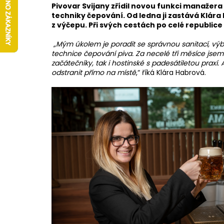
Pivovar Svijany zřídil novou funkci manažera 
techniky čepování. Od ledna ji zastává Klá
z výčepu. Při svých cestách po celé republic
„Mým úkolem je poradit se správnou sanitací, výb
technice čepování piva. Za necelé tři měsíce js
začátečníky, tak i hostinské s padesátiletou prax
odstranit přímo na místě
,“ říká Klára Habrová.