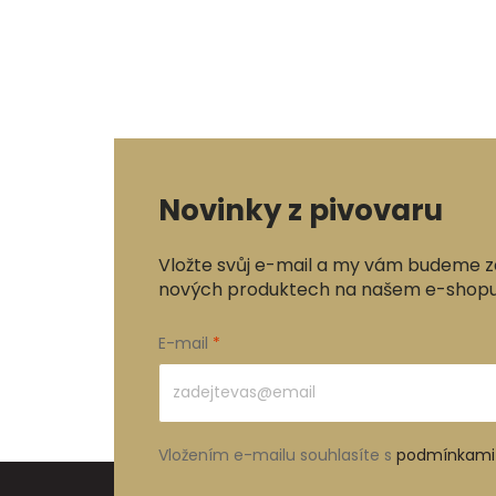
Novinky z pivovaru
Vložte svůj e-mail a my vám budeme z
nových produktech na našem e-shopu
E-mail
Vložením e-mailu souhlasíte s
podmínkami 