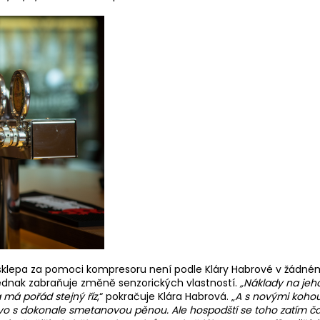
sklepa za pomoci kompresoru není podle Kláry Habrové v žádném
jednak zabraňuje změně senzorických vlastností.
„Náklady na jeho 
a má pořád stejný říz
,“ pokračuje Klára Habrová. „
A s novými kohout
o s dokonale smetanovou pěnou. Ale hospodští se toho zatím často