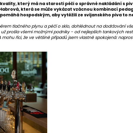
kvality, který má na starosti péči o správné nakládání s p
ra Habrová, která se může vykázat vzácnou kombinací peda
e pomáhá hospodským, aby vytěžili ze svijanského piva to n
ěrem tlačného plynu a péčí o sklo, dohlédnout na dodržování vš
em už prošla všemi možnými podniky
- od nejlepších tankových rest
í. A mohu říci, že ve většině případů jsem vlastně spokojená: nap