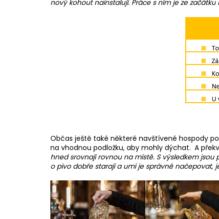
nový kohout nainstalují. Práce s ním je ze začátk
Občas ještě také některé navštívené hospody podl
na vhodnou podložku, aby mohly dýchat. A překvapi
hned srovnají rovnou na místě. S výsledkem jsou p
o pivo dobře starají a umí je správně načepovat, je