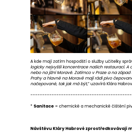
A kde mají zatím hospodští o služby učitelky sp
logicky nejvyšší koncentrace našich restaurací. A 
nebo na jižní Moravě. Zatímco v Praze a na západ
Prahy a hlavně na Moravě mají rádi pivo čepované n
načepované, tak jak má být
,“ uzavírá Klára Habro
-------------------------------------------
*
Sanitace
= chemické a mechanické čištění pivn
Návštěvu Kláry Habrové zprostředkovávají mí