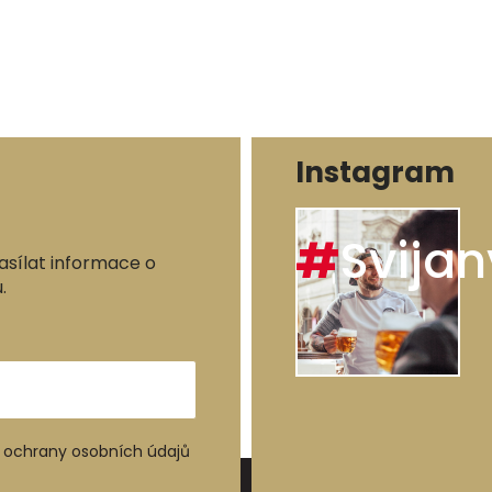
Instagram
#
Svijan
asílat informace o
.
ochrany osobních údajů