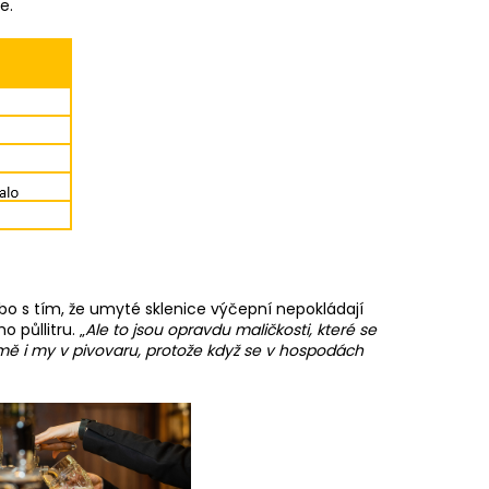
uje.
bo s tím, že umyté sklenice výčepní nepokládají
 půllitru. „
Ale to jsou opravdu maličkosti, které se
jmě i my v pivovaru, protože když se v hospodách