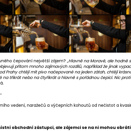
rávného čepování největší zájem?
„Hlavně na Moravě, ale hodně se
objevuji přitom mnoho zajímavých rozdílů, například že jinak vypa
 od Prahy chtějí mít pivo načepované na jeden zátah, chtějí krá
a třikrát nebo na čtyřikrát a hlavně s pořádnou čepicí. Nic proti t
vá.
-
ího vedení, naražečů a výčepních kohoutů od nečistot a kvasine
stní obchodní zástupci, ale zájemci se na ni mohou obrátit