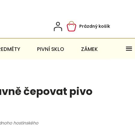
Prázdný košík
Nákupní
košík
ŘEDMĚTY
PIVNÍ SKLO
ZÁMEK
ávně čepovat pivo
ednoho hostinského