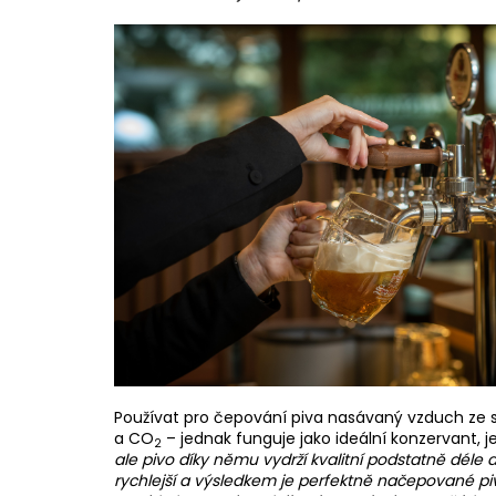
Používat pro čepování piva nasávaný vzduch ze 
a CO
– jednak funguje jako ideální konzervant, 
2
ale pivo díky němu vydrží kvalitní podstatně déle 
rychlejší a výsledkem je perfektně načepované piv