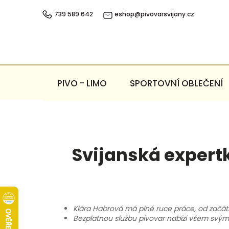
Přejít
na
739 589 642
eshop@pivovarsvijany.cz
obsah
PIVO - LIMO
SPORTOVNÍ OBLEČENÍ
Svijanská expert
Klára Habrová má plné ruce práce, od začá
Bezplatnou službu pivovar nabízí všem svým