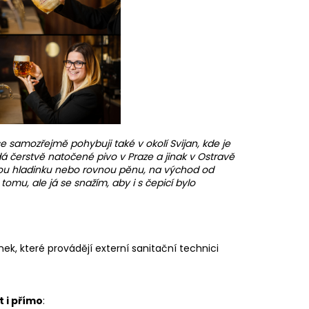
 samozřejmě pohybuji také v okolí Svijan, kde je
dá čerstvě natočené pivo v Praze a jinak v Ostravě
snou hladinku nebo rovnou pěnu, na východ od
omu, ale já se snažím, aby i s čepicí bylo
k, které provádějí externí sanitační technici
 i přímo
: