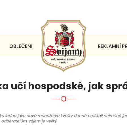
OBLEČENÍ
REKLAMNÍ P
ka učí hospodské, jak spr
tku ledna jako nová manažerka kvality denně proškolí nejméně j
 odběratelům, zájem je veliký