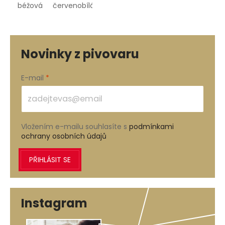
béžová
červenobílá
Novinky z pivovaru
E-mail
Vložením e-mailu souhlasíte s
podmínkami
ochrany osobních údajů
PŘIHLÁSIT SE
Instagram