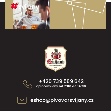
#
Svijany
Z
á
p
a
t
í
+420 739 589 642
V pracovní dny
od 7:00 do 14:30
.
eshop@pivovarsvijany.cz