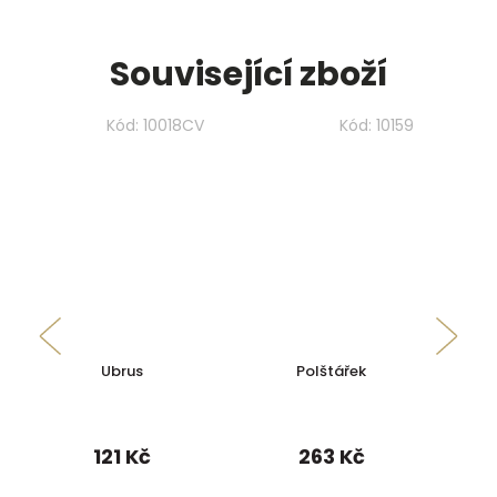
Související zboží
Kód:
10018CV
Kód:
10159
Ubrus
Polštářek
O
121 Kč
263 Kč